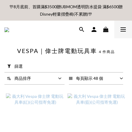
🎊8月底前、首購滿$3500贈UBMOM透明防水提袋 滿$6500贈
🎊8月底前、首購滿$3500贈UBMOM透明防水提袋 滿$6500贈
Disney輕量摺疊椅(不累贈)🎊
Disney輕量摺疊椅(不累贈)🎊
【村却國際溫泉酒店】指定平日免加價升等雙面景觀客房
8月每週五、六、日 新會員 首購免運🔥
VESPA｜偉士牌電動玩具車
4 件商品
套
用
篩選
🎊8月底前、首購滿$3500贈UBMOM透明防水提袋 滿$6500贈
篩
選
Disney輕量摺疊椅(不累贈)🎊
商品排序
每頁顯示 48 個
(0/20)
價格
(NT$)
~