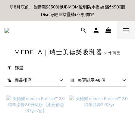
🎊8月底前、首購滿$3500贈UBMOM透明防水提袋 滿$6500贈
🎊8月底前、首購滿$3500贈UBMOM透明防水提袋 滿$6500贈
Disney輕量摺疊椅(不累贈)🎊
Disney輕量摺疊椅(不累贈)🎊
【村却國際溫泉酒店】指定平日免加價升等雙面景觀客房
8月每週五、六、日 新會員 首購免運🔥
MEDELA｜瑞士美德樂吸乳器
9 件商品
套
用
🎊8月底前、首購滿$3500贈UBMOM透明防水提袋 滿$6500贈
篩選
篩
Disney輕量摺疊椅(不累贈)🎊
選
商品排序
每頁顯示 48 個
(0/20)
價格
(NT$)
~