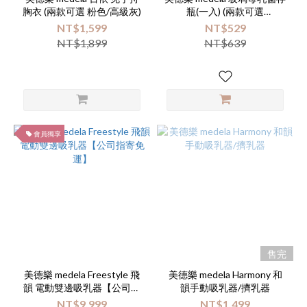
胸衣 (兩款可選 粉色/高級灰)
瓶(一入) (兩款可選
150ml/250ml)
NT$1,599
NT$529
NT$1,899
NT$639
會員獨享
售完
美德樂 medela Freestyle 飛
美德樂 medela Harmony 和
韻 電動雙邊吸乳器【公司指
韻手動吸乳器/擠乳器
寄免運】
NT$9,999
NT$1,499