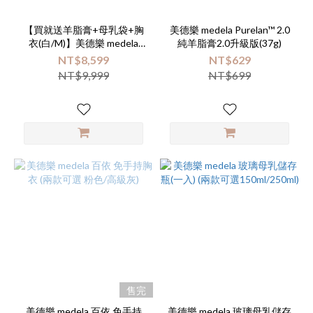
【買就送羊脂膏+母乳袋+胸
美德樂 medela Purelan™ 2.0
衣(白/M)】美德樂 medela
純羊脂膏2.0升級版(37g)
Solo™暢韻 智能版 電動單邊
NT$8,599
NT$629
吸乳器【公司指寄】
NT$9,999
NT$699
售完
美德樂 medela 百依 免手持
美德樂 medela 玻璃母乳儲存