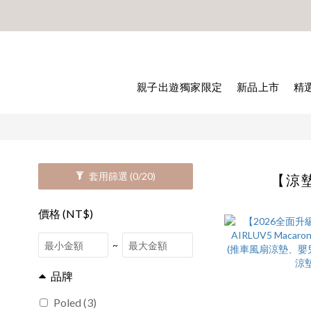
🎊8月底
🎊8月底
親子出遊獨家限定
新品上市
精
套用篩選
(0/20)
【涼
價格 (NT$)
~
品牌
Poled (3)