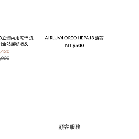
n 3D立體兩用涼墊 流
AIRLUV4 OREO HEPA13 濾芯
用全站滿額贈及會
NT$500
活動】
,430
,000
顧客服務