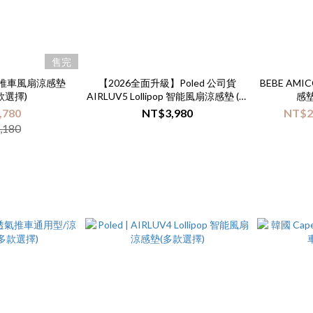
售完
幼兒推車風扇涼感墊
【2026全面升級】Poled 公司貨
BEBE A
多款選擇)
AIRLUV5 Lollipop 智能風扇涼感墊 (推
感墊
車風扇涼墊、嬰兒推車涼墊、汽座涼
,780
NT$3,980
NT$2
墊)
,180