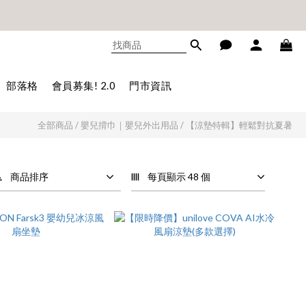
不累贈)🎊
不累贈)🎊
部落格
會員募集! 2.0
門市資訊
全部商品
/
嬰兒揹巾｜嬰兒外出用品
/
【涼墊特輯】輕鬆對抗夏暑
商品排序
每頁顯示 48 個