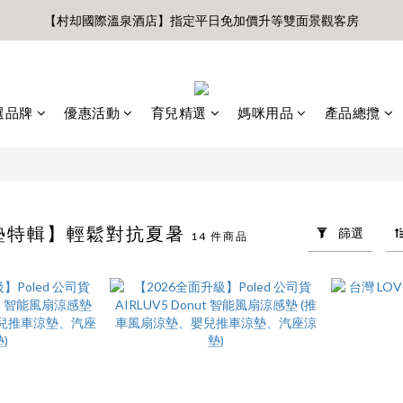
前、首購滿$3500贈UBMOM透明防水提袋 滿$6500贈Disney輕量摺疊椅(
【村却國際溫泉酒店】指定平日免加價升等雙面景觀客房
8月 新會員 首購免運🔥
前、首購滿$3500贈UBMOM透明防水提袋 滿$6500贈Disney輕量摺疊椅(
選品牌
優惠活動
育兒精選
媽咪用品
產品總攬
墊特輯】輕鬆對抗夏暑
篩選
14 件商品