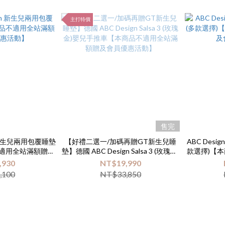
主打特價
售完
n 新生兒兩用包覆睡墊
【好禮二選一/加碼再贈GT新生兒睡
ABC Des
不適用全站滿額贈及
墊】德國 ABC Design Salsa 3 (玫瑰金)
款選擇)【
惠活動】
嬰兒手推車【本商品不適用全站滿額
,930
NT$19,990
贈及會員優惠活動】
,100
NT$33,850