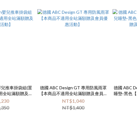
gn嬰兒推車掛袋組(置
德國 ABC Design GT 專用防風雨罩
德國 ABC 
適用全站滿額贈及會
【本商品不適用全站滿額贈及會員優
睡墊-黑色
活動】
惠活動】
及
,230
NT$1,040
,350
NT$1,400