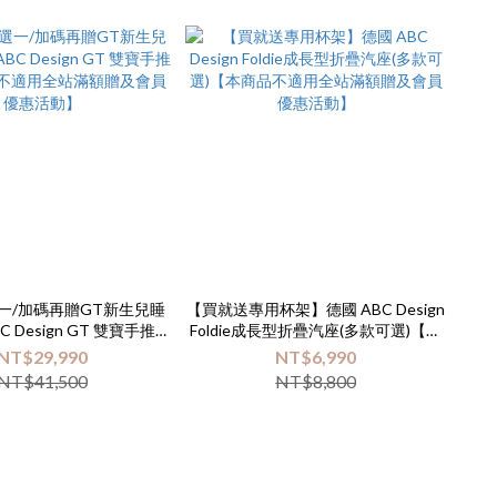
一/加碼再贈GT新生兒睡
【買就送專用杯架】德國 ABC Design
 Design GT 雙寶手推車
Foldie成長型折疊汽座(多款可選)【本
適用全站滿額贈及會員優
商品不適用全站滿額贈及會員優惠活
NT$29,990
NT$6,990
惠活動】
動】
NT$41,500
NT$8,800