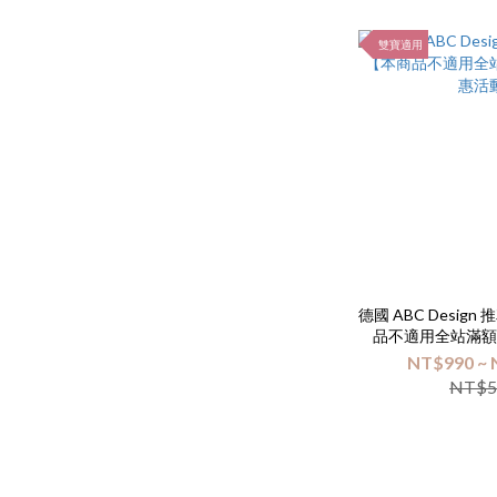
雙寶適用
德國 ABC Desig
品不適用全站滿
動
NT$990 ~ 
NT$5