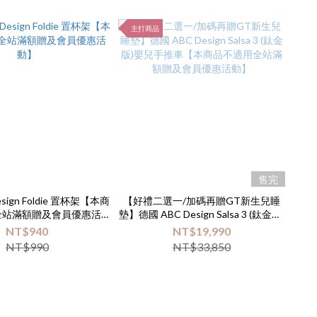
主打商品
售完
sign Foldie 置杯架【本商
【好禮二選一/加碼再贈GT新生兒睡
全站滿額贈及會員優惠活
墊】德國 ABC Design Salsa 3 (鈦金版)
動】
嬰兒手推車【本商品不適用全站滿額
NT$940
NT$19,990
贈及會員優惠活動】
NT$990
NT$33,850