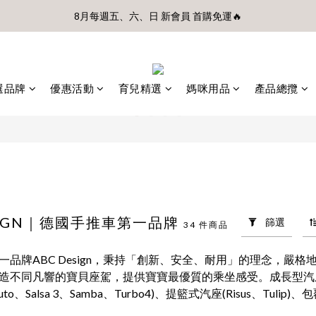
8月每週五、六、日 新會員 首購免運🔥
前、首購滿$3500贈UBMOM透明防水提袋 滿$6500贈Disney輕量摺疊椅(
前、首購滿$3500贈UBMOM透明防水提袋 滿$6500贈Disney輕量摺疊椅(
選品牌
優惠活動
育兒精選
媽咪用品
產品總攬
ESIGN｜德國手推車第一品牌
篩選
34 件商品
一品牌ABC Design，秉持「創新、安全、耐用」的理念，
造不同凡響的寶貝座駕，提供寶寶最優質的乘坐感受。
成長型汽座(
NI auto、Salsa 3、Samba、Turbo4)、提籃式汽座(Risu