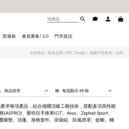
不累贈)🎊
不累贈)🎊
部落格
會員募集! 2.0
門市資訊
全部商品
/
更多品牌
/
ABC Design｜德國手推車第一品牌
商品排序
每頁顯示 48 個
嚴格地要求每項產品，結合德國頂級工藝技術，搭配多項高性能
ASPRO)、嬰幼兒手推車(GT、Avus、Zephair Sport、
s、Tulip)、包覆睡墊、頂蓬、座椅套件、掛袋組、防風雨罩、蚊帳、輔