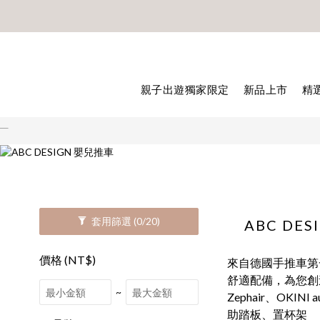
🎊8月底
🎊8月底
親子出遊獨家限定
新品上市
精
套用篩選
(0/20)
ABC D
價格 (NT$)
來自德國手推車第
舒適配備，為您創
~
Zephair、OKI
助踏板、置杯架