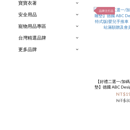
寶寶衣著
品牌主打品
安全用品
寵物用品專區
台灣精選品牌
更多品牌
【好禮二選一/加碼
墊】德國 ABC Desig
式版)嬰兒手推車
NT$19
滿額贈及會
NT$33