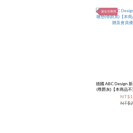
新生兒專用
德國 ABC Desig
(尊爵灰)【本商品
會員優
NT$1
NT$2