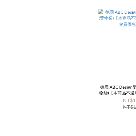
德國 ABC Desi
物袋)【本商品不
員優惠
NT$1
NT$1