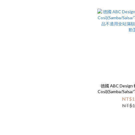
德國 ABC Design 
Cosi)(Samba/Sal
品不適用全站滿
NT$1
動
NT$1