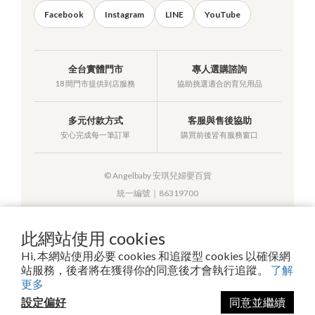
Facebook
Instagram
LINE
YouTube
全台實體門市
專人選購諮詢
18 間門市提供到店服務
協助挑選適合的育兒用品
多元付款方式
客服與售後協助
安心完成每一筆訂單
購買前後皆有服務窗口
© Angelbaby 安琪兒婦嬰百貨
統一編號｜86319700
此網站使用 cookies
Hi, 本網站使用必要 cookies 和追蹤型 cookies 以確保網
提醒您，我們不會以電話或簡訊方式通知變更付款方式。
站服務，後者將在獲得你的同意後才會執行追蹤。
了解
更多
設定偏好
同意並繼續
Copyright© 2026 安琪兒百貨有限公司