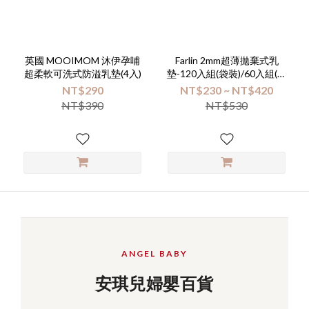
品
牌
英國 MOOIMOM 沐伊孕哺
Farlin 2mm超薄拋棄式乳
Farlin
超柔軟可洗式防溢乳墊(4入)
墊-120入組(袋裝)/60入組(盒
(1)
裝)(多款選擇)
NT$290
NT$230 ~ NT$420
NT$390
NT$530
MOOIMOM
(1)
ANGEL BABY
安琪兒婦嬰百貨