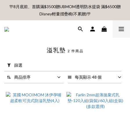
🎊8月底前、首購滿$3500贈UBMOM透明防水提袋 滿$6500贈
🎊8月底前、首購滿$3500贈UBMOM透明防水提袋 滿$6500贈
Disney輕量摺疊椅(不累贈)🎊
Disney輕量摺疊椅(不累贈)🎊
【村却國際溫泉酒店】指定平日免加價升等雙面景觀客房
8月每週五、六、日 新會員 首購免運🔥
溢乳墊
2 件商品
套
用
篩選
🎊8月底前、首購滿$3500贈UBMOM透明防水提袋 滿$6500贈
篩
選
Disney輕量摺疊椅(不累贈)🎊
商品排序
每頁顯示 48 個
(0/20)
價格
(NT$)
~