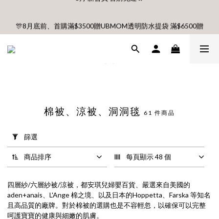
🎊8月底前、首購滿$3500贈UBMOM透明防水提袋 滿$6500贈
🎊8月底前、首購滿$3500贈UBMOM透明防水提袋 滿$6500贈
Disney輕量摺疊椅(不累贈)🎊
Disney輕量摺疊椅(不累贈)🎊
【村却國際溫泉酒店】指定平日免加價升等雙面景觀客房
8月 新會員 首購免運🔥
棉被、涼被、洞洞毯
61 件商品
🎊8月底前、首購滿$3500贈UBMOM透明防水提袋 滿$6500贈
套
Disney輕量摺疊椅(不累贈)🎊
用
篩選
篩
選
商品排序
每頁顯示 48 個
(0/20)
價格
四層紗/六層紗被/涼被，都安琪兒婦嬰百貨、嚴選來自美國的
(NT$)
aden+anais、L'Ange 棉之境、以及日本的Hoppetta、Farska 等知名
且高品質的廠牌。對於棉被的選購也是不容輕忽，以確保可以完整
呵護寶寶的健康與細嫩的肌膚。