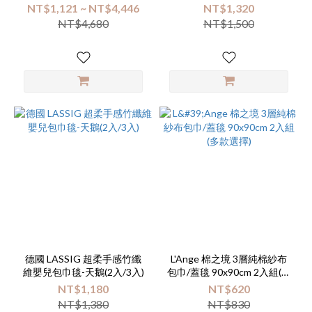
款選擇)
NT$1,121 ~ NT$4,446
NT$1,320
NT$4,680
NT$1,500
德國 LASSIG 超柔手感竹纖
L'Ange 棉之境 3層純棉紗布
維嬰兒包巾毯-天鵝(2入/3入)
包巾/蓋毯 90x90cm 2入組(多
款選擇)
NT$1,180
NT$620
NT$1,380
NT$830