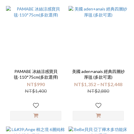
~
品
牌
Malabar
baby (9)
Hoppetta
(7)
PAMABE 冰絲涼感寶貝
美國 aden+anais 經典四層紗
毯-110*75cm(多款選擇)
厚毯 (多款可選)
LASSIG
NT$990
NT$1,352 ~ NT$2,448
(7)
NT$1,400
NT$2,880
棉
之
境
(5)
Little