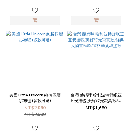
美國 Little Unicorn 純棉四層
台灣 赫媽咪 哈利波特舒眠荳
紗布毯 (多款可選)
荳安撫毯(美好時光寫真款/經
典人物畫框款/霍格華茲城堡
NT$2,080
NT$1,680
款
NT$2,600