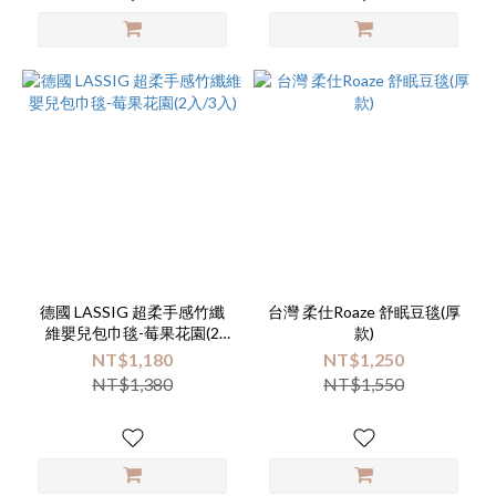
德國 LASSIG 超柔手感竹纖
台灣 柔仕Roaze 舒眠豆毯(厚
維嬰兒包巾毯-莓果花園(2
款)
入/3入)
NT$1,180
NT$1,250
NT$1,380
NT$1,550