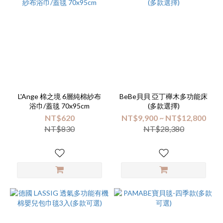
Unicorn
(4)
10mois
(3)
Maylily
(3)
BUNNY
L'Ange 棉之境 6層純棉紗布
(2)
BeBe貝貝 亞丁櫸木多功能床
浴巾/蓋毯 70x95cm
(多款選擇)
PAMABE
NT$620
NT$9,900 ~ NT$12,800
(2)
NT$830
NT$28,380
看
更
多