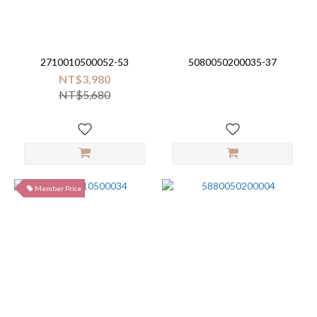
Brand
Combi
(5)
2710010500052-53
5080050200035-37
NT$3,980
Aprica
NT$5,680
(4)
Chicco
(2)
Cybex
(1)
Member Price
NUNA
(1)
stokke
(1)
unilove
(1)