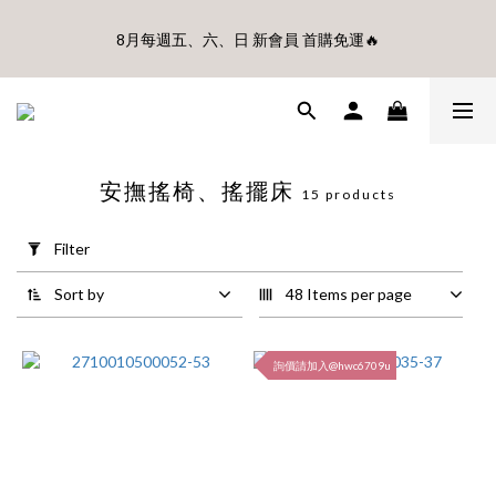
🎊8月底前、首購滿$3500贈UBMOM透明防水提袋 滿$6500贈
8月每週五、六、日 新會員 首購免運🔥
Disney輕量摺疊椅(不累贈)🎊
🎊8月底前、首購滿$3500贈UBMOM透明防水提袋 滿$6500贈
Disney輕量摺疊椅(不累贈)🎊
安撫搖椅、搖擺床
15 products
Apply
Filter
Filter
(0/20)
Sort by
48 Items per page
Price
Range
(NT$)
詢價請加入@hwc6709u
~