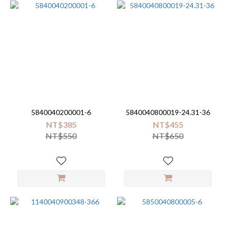
5840040200001-6
5840040800019-24.31-36
NT$385
NT$455
NT$550
NT$650