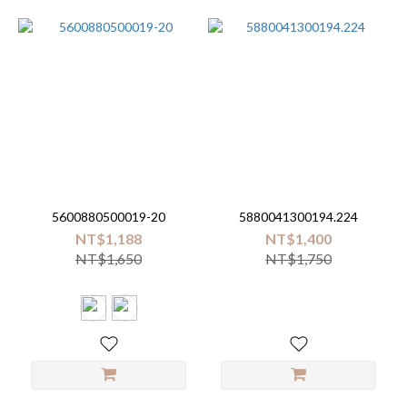
KUKU
PLUS
(2)
LOVE
TO
DREAM
(1)
ZOOCCHiNi
(1)
5600880500019-20
5880041300194.224
babe
NT$1,188
NT$1,400
shh
NT$1,650
NT$1,750
(1)
米
諾
娃
(1)