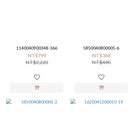
1140040900348-366
5850040800005-6
NT$799
NT$368
NT$2,220
NT$490