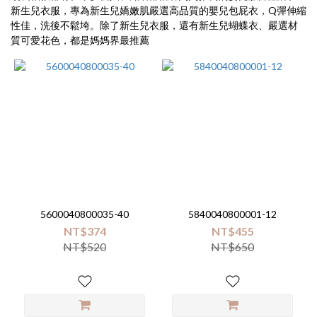
~
新生兒衣服，專為新生兒嬌嫩肌嚴選高品質的嬰兒包屁衣，Q彈伸縮
性佳，洗後不鬆垮。除了新生兒衣服，還有新生兒蝴蝶衣、嚴選材
質可愛花色，都是媽媽界最推薦
Brand
小
獅
王
(5)
六
甲
村
(4)
5600040800035-40
5840040800001-12
酷
NT$374
NT$455
咕
NT$520
NT$650
鴨
(3)
酷咕
鴨