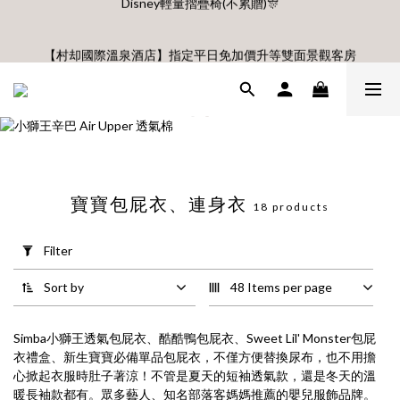
🎊8月底前、首購滿$3500贈UBMOM透明防水提袋 滿$6500贈
【村却國際溫泉酒店】指定平日免加價升等雙面景觀客房
Disney輕量摺疊椅(不累贈)🎊
8月每週五、六、日 新會員 首購免運🔥
🎊8月底前、首購滿$3500贈UBMOM透明防水提袋 滿$6500贈
Disney輕量摺疊椅(不累贈)🎊
寶寶包屁衣、連身衣
18 products
Apply
Filter
Filter
(0/20)
Sort by
48 Items per page
Price
Range
Simba小獅王透氣包屁衣、酷酷鴨包屁衣、Sweet Lil' Monster包屁
(NT$)
衣禮盒、新生寶寶必備單品包屁衣，不僅方便替換尿布，也不用擔
心掀起衣服時肚子著涼！不管是夏天的短袖透氣款，還是冬天的溫
暖長袖款都有。眾多藝人、知名部落客媽媽推薦的嬰兒服飾品牌。