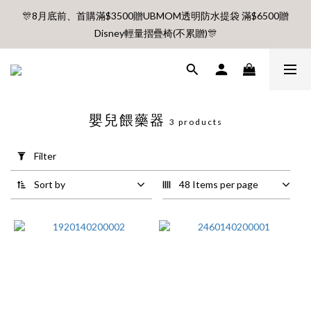
🎊8月底前、首購滿$3500贈UBMOM透明防水提袋 滿$6500贈
🎊8月底前、首購滿$3500贈UBMOM透明防水提袋 滿$6500贈
Disney輕量摺疊椅(不累贈)🎊
Disney輕量摺疊椅(不累贈)🎊
【村却國際溫泉酒店】指定平日免加價升等雙面景觀客房
嬰兒餵藥器
8月每週五、六、日 新會員 首購免運🔥
3 products
Apply
Filter
Filter
(0/20)
🎊8月底前、首購滿$3500贈UBMOM透明防水提袋 滿$6500贈
Disney輕量摺疊椅(不累贈)🎊
Sort by
48 Items per page
Price
Range
(NT$)
~