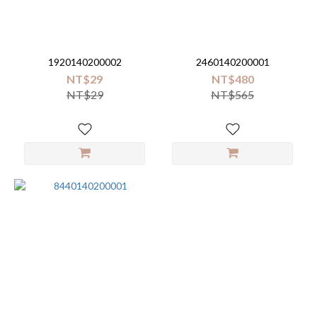
Brand
Haakaa
(1)
1920140200002
2460140200001
NT$29
NT$480
MOTHER-
NT$29
NT$565
K (1)
知
母
時
(1)