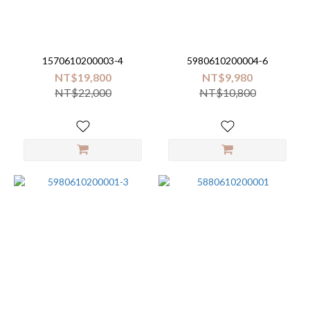
Brand
Mellow
(2)
1570610200003-4
5980610200004-6
NT$19,800
NT$9,980
TrulyPet
NT$22,000
NT$10,800
(1)
Unilove
(1)
愛
兒
房
(1)