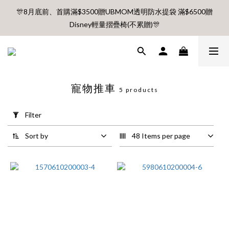
🎊8月底前、首購滿$3500贈UBMOM透明防水提袋 滿$6500贈
🎊8月底前、首購滿$3500贈UBMOM透明防水提袋 滿$6500贈
Disney輕量摺疊椅(不累贈)🎊
Disney輕量摺疊椅(不累贈)🎊
【村却國際溫泉酒店】指定平日免加價升等雙面景觀客房
8月每週五、六、日 新會員 首購免運🔥
寵物推車
5 products
Apply
Filter
🎊8月底前、首購滿$3500贈UBMOM透明防水提袋 滿$6500贈
Filter
(0/20)
Disney輕量摺疊椅(不累贈)🎊
Sort by
48 Items per page
Price
Range
(NT$)
~