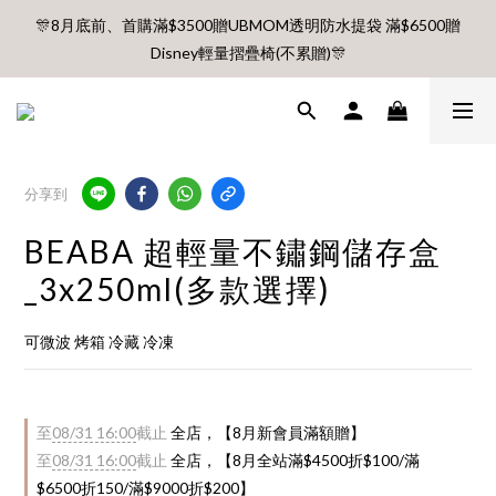
🎊8月底前、首購滿$3500贈UBMOM透明防水提袋 滿$6500贈
🎊8月底前、首購滿$3500贈UBMOM透明防水提袋 滿$6500贈
Disney輕量摺疊椅(不累贈)🎊
Disney輕量摺疊椅(不累贈)🎊
【村却國際溫泉酒店】指定平日免加價升等雙面景觀客房
8月每週五、六、日 新會員 首購免運🔥
分享到
BEABA 超輕量不鏽鋼儲存盒
🎊8月底前、首購滿$3500贈UBMOM透明防水提袋 滿$6500贈
Disney輕量摺疊椅(不累贈)🎊
_3x250ml(多款選擇)
可微波 烤箱 冷藏 冷凍
至
08/31 16:00
截止
全店，【8月新會員滿額贈】
至
08/31 16:00
截止
全店，【8月全站滿$4500折$100/滿
$6500折150/滿$9000折$200】