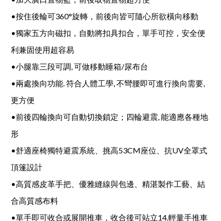
•按住後輪可360°旋轉，前後向皆可隨心所欲橫向移動
•獨家五方向磁扣，自動將扣具扣合，單手可控，安全便
利兼固使用超容易
•小腿靠三段可調, 可做移動睡箱/尿布台
•兩處換向功能. 符合人體工學, 不彎腰即可進行換向需要,
更方便
•前後四輪換向可自動切換鎖定；四輪避震, 能適應各種地
形
•舒適座椅獨特避震系統、挑高53CM座位、抗UV全罩式
頂篷設計
•高質感皮革手把、優雅縫線與包邊、精湛製作工藝、結
合高質感布料
•單手即可收合或展開推車，收合後可站立14.輕量手推車