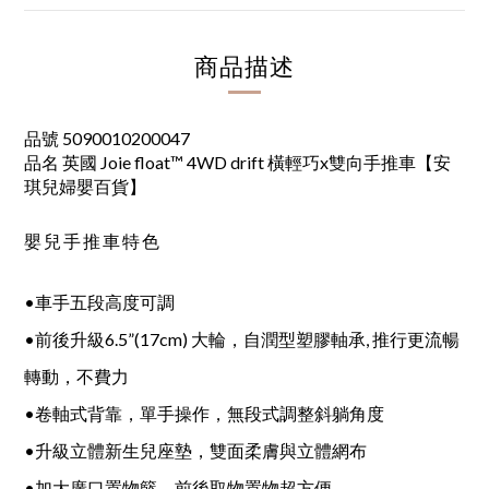
商品描述
品號 5090010200047
品名 英國 Joie float™ 4WD drift 橫輕巧x雙向手推車【安
琪兒婦嬰百貨】
嬰兒手推車特色
•車手五段高度可調
•前後升級6.5”(17cm) 大輪，自潤型塑膠軸承, 推行更流暢
轉動，不費力
•卷軸式背靠，單手操作，無段式調整斜躺角度
•升級立體新生兒座墊，雙面柔膚與立體網布
•加大廣口置物籃，前後取物置物超方便