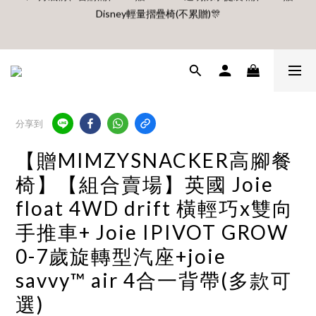
🎊8月底前、首購滿$3500贈UBMOM透明防水提袋 滿$6500贈
【村却國際溫泉酒店】指定平日免加價升等雙面景觀客房
Disney輕量摺疊椅(不累贈)🎊
8月每週五、六、日 新會員 首購免運🔥
🎊8月底前、首購滿$3500贈UBMOM透明防水提袋 滿$6500贈
分享到
Disney輕量摺疊椅(不累贈)🎊
【贈MIMZYSNACKER高腳餐
椅】【組合賣場】英國 Joie
float 4WD drift 橫輕巧x雙向
手推車+ Joie IPIVOT GROW
0-7歲旋轉型汽座+joie
savvy™ air 4合一背帶(多款可
選)