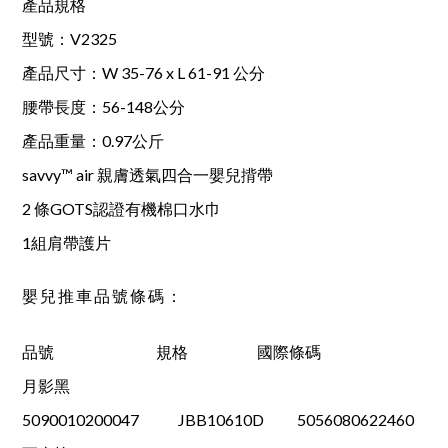
產品規格
型號：V2325
產品尺寸：W 35-76 x L 61-91 公分
腰帶長度：56-148公分
產品重量：0.97公斤
savvy™ air 親膚透氣四合一嬰兒揹帶
2 條GOTS認證有機棉口水巾
1組肩帶護片
嬰兒推車品號條碼：
品號 規格 國際條碼
月影黑
5090010200047 JBB10610D 5056080622460