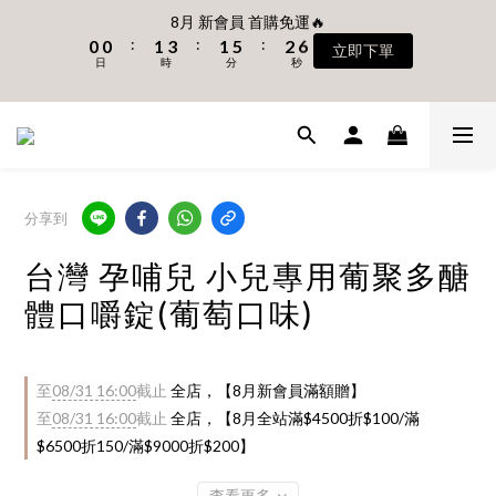
1
1
2
4
2
6
3
6
8月 新會員 首購免運🔥
8
7
9
7
8
1
1
2
4
2
6
3
6
8月 新會員 首購免運🔥
:
:
:
0
0
1
3
1
5
2
5
7
6
8
6
7
立即下單
:
:
:
0
0
1
3
1
5
2
5
日
時
分
秒
立即下單
0
2
0
4
1
4
6
9
5
7
5
9
6
9
9
9
日
時
分
秒
0
2
0
4
1
4
1
3
0
3
5
8
4
6
4
8
5
8
8
8
9
1
3
0
3
0
2
2
4
7
3
5
3
7
4
7
🎊8/1 - 8/31 首購滿$3500贈UBMOM透明防水提袋 滿$6500贈
7
9
7
8
9
9
0
2
2
1
1
3
6
2
4
2
6
3
6
Disney輕量摺疊椅 (不累贈)🎊
6
8
6
9
7
8
8
9
9
1
1
0
0
:
:
:
2
5
1
3
1
5
2
5
5
7
5
8
6
9
立即下單
7
7
8
8
9
0
0
日
時
分
秒
1
4
0
2
0
4
1
4
9
4
6
4
7
5
8
6
6
7
9
7
8
0
3
1
3
0
3
8
3
5
3
6
4
7
【安琪兒獨家 限時專案】一泊一食、一泊二食 【村却國際溫泉酒
5
5
6
8
6
7
分享到
2
0
2
2
9
7
2
4
2
5
3
6
店】指定平日免加價升等雙面景觀客房
4
4
5
7
5
9
6
9
1
1
1
:
:
:
8
6
1
3
1
4
2
5
3
3
4
6
4
8
5
8
台灣 孕哺兒 小兒專用葡聚多醣
0
日
時
0
分
0
秒
7
5
0
2
0
3
1
4
2
2
3
5
3
7
4
7
體口嚼錠(葡萄口味)
6
4
1
2
0
3
1
1
2
4
2
6
3
6
8月 新會員 首購免運🔥
5
3
0
1
2
:
:
:
0
0
1
3
1
5
2
5
立即下單
4
2
0
1
日
時
分
秒
0
2
0
4
1
4
3
1
0
1
3
0
3
至
08/31 16:00
截止
全店，【8月新會員滿額贈】
2
0
0
2
2
至
08/31 16:00
截止
全店，【8月全站滿$4500折$100/滿
1
1
1
$6500折150/滿$9000折$200】
0
0
0
查看更多