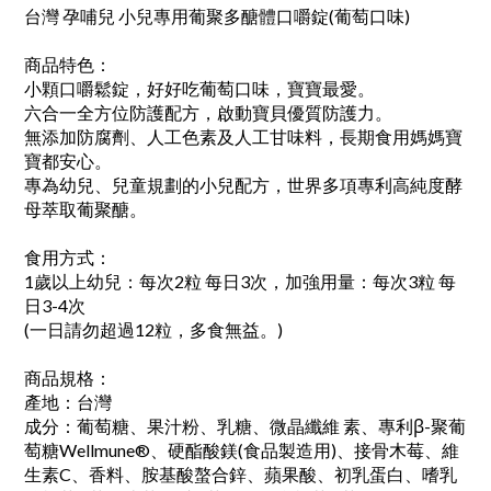
台灣 孕哺兒 小兒專用葡聚多醣體口嚼錠(葡萄口味)
商品特色：
小顆口嚼鬆錠，好好吃葡萄口味，寶寶最愛。
六合一全方位防護配方，啟動寶貝優質防護力。
無添加防腐劑、人工色素及人工甘味料，長期食用媽媽寶
寶都安心。
專為幼兒、兒童規劃的小兒配方，世界多項專利高純度酵
母萃取葡聚醣。
食用方式：
1歲以上幼兒：每次2粒 每日3次，加強用量：每次3粒 每
日3-4次
(一日請勿超過12粒，多食無益。)
商品規格：
產地：台灣
成分：葡萄糖、果汁粉、乳糖、微晶纖維 素、專利β-聚葡
萄糖Wellmune®、硬酯酸鎂(食品製造用)、接骨木莓、維
生素C、香料、胺基酸螯合鋅、蘋果酸、初乳蛋白、嗜乳