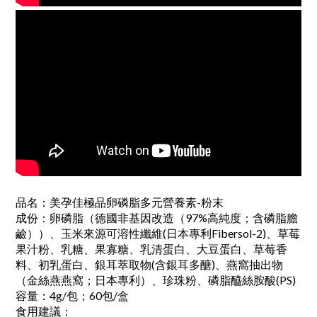
品名：美孕佳極品卵磷脂多元營養素-粉末
成份
：
卵磷脂（德國非基因改造（97%高純度；含磷脂膽
鹼））、玉米來源可溶性纖維(日本專利Fibersol-2)、草莓
果汁粉、乳糖、果寡糖、乳清蛋白、大豆蛋白、草莓香
料、初乳蛋白、銀耳萃取物(含銀耳多醣)、燕窩抽出物
（金絲燕燕窩；日本專利）、珍珠粉、磷脂醯絲胺酸(PS)
容量
：
4g/包；60包/盒
食用建議
：