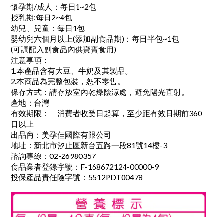
懷孕期/成人：每日1~2包
授乳期:每日2~4包
幼兒、兒童：每日1包
嬰幼兒六個月以上(添加副食品期)：每日半包~1包
(可調配入副食品內供寶寶食用)
注意事項
：
1.本產品含有大豆、牛奶及其製品。
2.本商品為完整包裝，恕不零售。
保存方式
：
請存放室內乾燥陰涼處，避免陽光直射。
產地
：
台灣
有效期限
：
消費者收受日起算，至少距有效日期前360
日以上
出品商
：
美孕佳國際有限公司
地址
：
新北市汐止區新台五路一段81號14樓-3
諮詢專線
：
02-26980357
食品業者登錄字號
：
F-168672124-00000-9
投保產品責任險字號
：
5512PDT00478