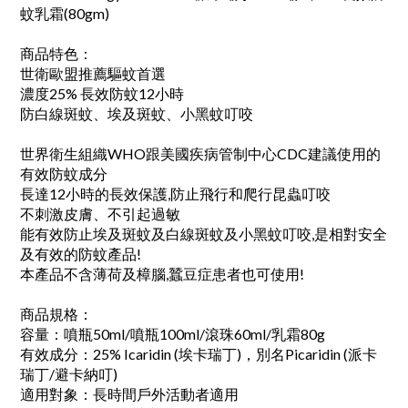
蚊乳霜(80gm)
商品特色：
世衛歐盟推薦驅蚊首選
濃度25% 長效防蚊12小時
防白線斑蚊、埃及斑蚊、小黑蚊叮咬
世界衛生組織WHO跟美國疾病管制中心CDC建議使用的
有效防蚊成分
長達12小時的長效保護,防止飛行和爬行昆蟲叮咬
不刺激皮膚、不引起過敏
能有效防止埃及斑蚊及白線斑蚊及小黑蚊叮咬,是相對安全
及有效的防蚊產品!
本產品不含薄荷及樟腦,蠶豆症患者也可使用!
商品規格：
容量：噴瓶50ml/噴瓶100ml/滾珠60ml/乳霜80g
有效成分：25% Icaridin (埃卡瑞丁)，別名Picaridin (派卡
瑞丁/避卡納叮)
適用對象：長時間戶外活動者適用