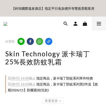
🎊8月底前、首購滿$3500贈UBMOM透明防水提袋 滿$6500贈
【村却國際溫泉酒店】指定平日免加價升等雙面景觀客房
Disney輕量摺疊椅(不累贈)🎊
8月每週五、六、日 新會員 首購免運🔥
🎊8月底前、首購滿$3500贈UBMOM透明防水提袋 滿$6500贈
分享到
Disney輕量摺疊椅(不累贈)🎊
Skin Technology 派卡瑞丁
25%長效防蚊乳霜
至
08/31 16:00
截止
指定商品，派卡瑞丁防蚊系列單件特價
至
08/31 16:00
截止
指定商品，派卡瑞丁防蚊系列買2件送【效
期2026/11】防曬霜(幼兒款)
查看更多