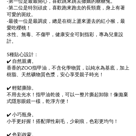
-第一位是最最開心，喜歡跳來跳去撒嬌的糖糖兔。
-第二位是特別頑皮，喜歡跑來跑去的長頸鹿，身上有著
可愛的斑紋。
-最後一位是最調皮，總是在樹上盪來盪去的紅小猴，最
愛吃櫻桃！
水性、無毒、不傷甲，健康安全可剝指彩，專為兒童設
計。
5種貼心設計：
✔️ 自然親膚。
香香的ZOO指甲油，不含化學物質，以純水為基底，加上
樹脂、天然礦物質色漿，安心享受親子時光！
✔️ 輕鬆撕除。
不用去光水！指甲油乾後，可以一整片撕起卸除！像拋棄
式隱形眼鏡一樣，乾淨方便！
✔️ 小巧瓶身。
小手更好握！搭配彈性刷毛，少刷痕，色彩更均勻！
✔️ 色彩啟蒙。