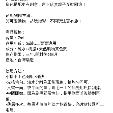
多色搭配更有創意，留下珍貴親子互動回憶！
✔️ 動物園主題。
與可愛動物一起玩指彩，不同玩法更有趣！
商品規格：
容量：7ml
適用年齡：3歲以上寶寶適用
成分：純水+樹脂+天然礦物質色漿
保存期限：三年, 開封後6個月
產地：台灣製造
使用方法：
小指甲上色4個小秘訣
-先搖均勻。油水分離為正常現象，搖均勻即可。
-只留一面。或半面的量，刷毛一面的油先用瓶口刮掉。
-中間開始。因為刷毛延展性佳，指甲側面若沒塗到再
補。
-薄層多次。每層皆薄薄的塗才乾得快，亮片款較透可上
兩層。