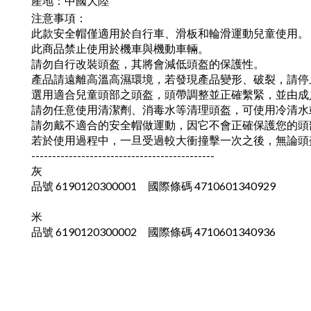
產地：中國大陸
注意事項：
此款安全帽僅適用於自行車、滑板和輪滑運動兒童使用。
此商品禁止使用於機車與機動車輛。
請勿自行改裝頭盔，其將會減低頭盔的保護性。
產品請遠離高溫高濕環境，若發現產品變形、破裂，請停
選用適合兒童頭部之頭盔，頭帶調整並正確繫緊，並由成
請勿任意使用清潔劑、消毒水等清理頭盔，可使用冷清水
請勿戴不適合的安全帽做運動，因它不會正確保護您的頭
若於使用過程中，一旦受過較大衝撞擊一次之後，無論頭
--------------------------------------------
灰
品號 6190120300001
國際條碼 4710601340929
米
品號 6190120300002
國際條碼 4710601340936