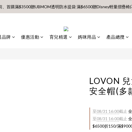
前、首購滿$3500贈UBMOM透明防水提袋 滿$6500贈Disney輕量摺疊椅(
【村却國際溫泉酒店】指定平日免加價升等雙面景觀客房
8月每週五、六、日 新會員 首購免運🔥
選品牌
優惠活動
育兒精選
媽咪用品
產品總攬
前、首購滿$3500贈UBMOM透明防水提袋 滿$6500贈Disney輕量摺疊椅(
LOVON
安全帽(多
至
08/31 16:00
截止
全
至
08/31 16:00
截止
全
$6500折150/滿$90