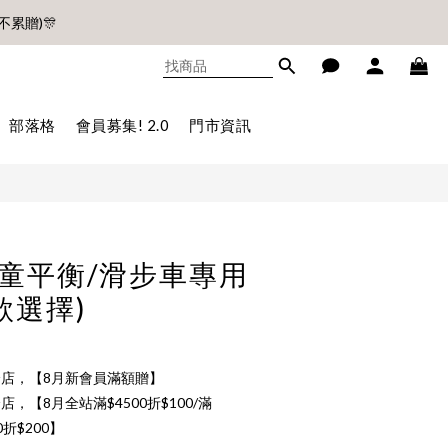
不累贈)🎊
部落格
會員募集! 2.0
門市資訊
不累贈)🎊
 兒童平衡/滑步車專用
款選擇)
店，【8月新會員滿額贈】
店，【8月全站滿$4500折$100/滿
00折$200】