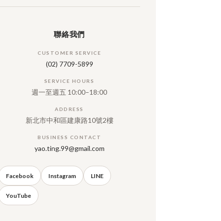
聯絡我們
CUSTOMER SERVICE
(02) 7709-5899
SERVICE HOURS
週一至週五 10:00–18:00
ADDRESS
新北市中和區建康路10號2樓
BUSINESS CONTACT
yao.ting.99@gmail.com
Facebook
Instagram
LINE
YouTube