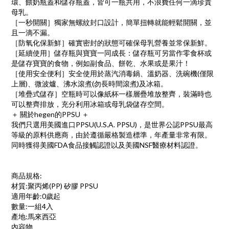
環、餵奶瓶蓋和儲存瓶蓋，皆可一瓶共用，不浪費任何一滴珍貴
母乳。
［一秒開關］獨家無螺紋封口設計，簡單扭轉就能輕鬆開關，並
且一滴不漏。
［防氧化保新鮮］確實密封的狀態可確保母乳營養並常保新鮮。
［延續使用］儲存瓶與寶寶一同成長：儲存瓶可另當作零食杯或
是儲存寶寶的食物，例如副食品、餅乾、水果或是果汁！
［使用安全便利］安全使用於蒸汽消毒鍋、溫奶器、洗碗機(僅限
上層)、微波爐、沸水滾煮(勿長時間滾煮)及冰箱。
［堆疊式儲存］空瓶時可以像紙杯一樣層疊堆放整齊，裝滿時也
可以整齊排放，充分利用冰箱或母乳袋儲存空間。
＋ 關於hegen的PPSU ＋
我們只選用美國進口PPSU(U.S.A. PPSU)，是世界公認PPSU最高
等級的原料供應商，由於遵循嚴格製造標準，年產量非常有限。
同時獲得美國FDA食品接觸認證以及美國NSF醫療材料認證。
商品規格:
材質:聚丙烯(PP) 矽膠 PPSU
適用年齡:0歲起
數量:一組4入
產地:馬來西亞
內容物