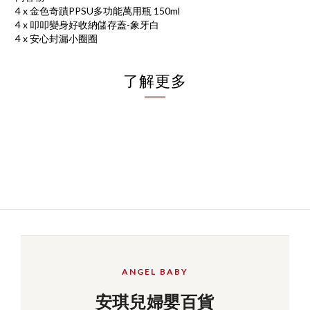
4 x 金色奇蹟PPSU多功能萬用瓶 150ml
4 x 叩叩變身好收納儲存蓋-象牙白
4 x 安心封漏小圈圈
了解更多
ANGEL BABY
安琪兒婦嬰百貨