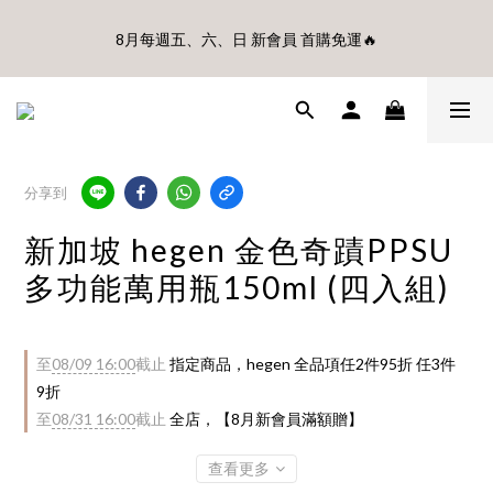
🎊8月底前、首購滿$3500贈UBMOM透明防水提袋 滿$6500贈
8月每週五、六、日 新會員 首購免運🔥
Disney輕量摺疊椅(不累贈)🎊
🎊8月底前、首購滿$3500贈UBMOM透明防水提袋 滿$6500贈
Disney輕量摺疊椅(不累贈)🎊
分享到
新加坡 hegen 金色奇蹟PPSU
多功能萬用瓶150ml (四入組)
至
08/09 16:00
截止
指定商品，hegen 全品項任2件95折 任3件
9折
至
08/31 16:00
截止
全店，【8月新會員滿額贈】
查看更多