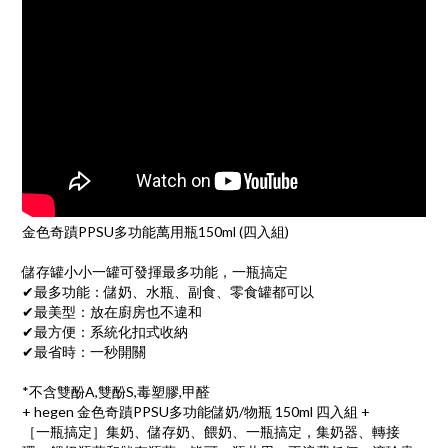
金色奇蹟PPSU多功能萬用瓶150ml (四入組)
儲存罐小小一罐可發揮最多功能，一瓶搞定
✔最多功能：儲奶、水瓶、副食、零食罐都可以
✔最美型：放在廚房也不違和
✔最方便：系統化扣式收納
✔最省時：一秒開關
*不含雙酚A,雙酚S,毒塑膠,甲醛
+ hegen 金色奇蹟PPSU多功能儲奶/物瓶 150ml 四入組 +
［一瓶搞定］集奶、儲存奶、餵奶、一瓶搞定，集奶器、轉接