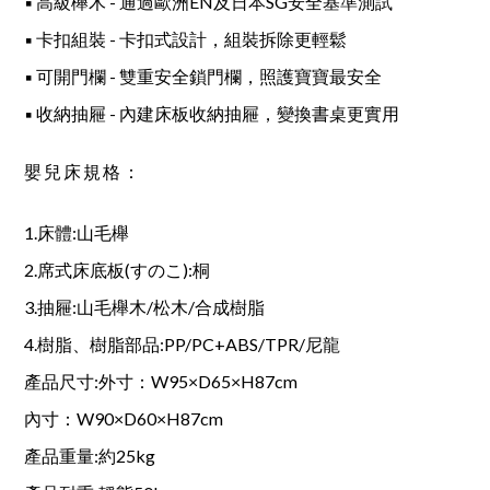
▪ 高級櫸木 - 通過歐洲EN及日本SG安全基準測試
▪ 卡扣組裝 - 卡扣式設計，組裝拆除更輕鬆
▪ 可開門欄 - 雙重安全鎖門欄，照護寶寶最安全
▪ 收納抽屜 - 內建床板收納抽屜，變換書桌更實用
嬰兒床規格：
1.床體:山毛櫸
2.席式床底板(すのこ):桐
3.抽屜:山毛櫸木/松木/合成樹脂
4.樹脂、樹脂部品:PP/PC+ABS/TPR/尼龍
產品尺寸:外寸：W95×D65×H87cm
內寸：W90×D60×H87cm
產品重量:約25kg