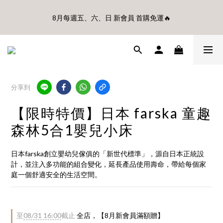
🎊8月底前、首購滿$3500贈UBMOM透明防水提袋 滿$6500贈
8月每週五、六、日 新會員 首購免運🔥
Disney輕量摺疊椅(不累贈)🎊
🎊8月底前、首購滿$3500贈UBMOM透明防水提袋 滿$6500贈
Disney輕量摺疊椅(不累贈)🎊
分享到
【限時特價】日本 farska 童趣
森林5合1嬰兒小床
日本farska創立嬰幼兒傢俱的「新世代標準」，源自日本正統設
計，並注入多功能的組合變化，延長產品使用壽命，帶給每個家
庭一個舒適安全的生活空間。
至
08/31 16:00
截止
全店，【8月新會員滿額贈】