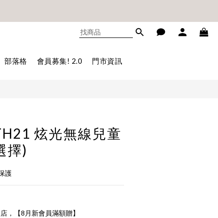
不累贈)🎊
立即購買
不累贈)🎊
部落格
會員募集! 2.0
門市資訊
 BTH21 炫光無線兒童
選擇)
保護
店，【8月新會員滿額贈】