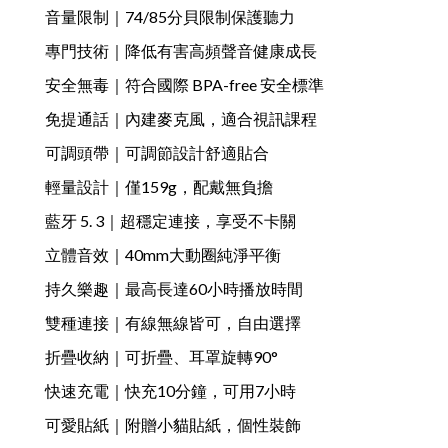
音量限制｜74/85分貝限制保護聽力
專門技術｜降低有害高頻聲音健康成長
安全無毒｜符合國際 BPA-free 安全標準
免提通話｜內建麥克風，適合視訊課程
可調頭帶｜可調節設計舒適貼合
輕量設計｜僅159g，配戴無負擔
藍牙 5. 3｜超穩定連接，享受不卡關
立體音效｜40mm大動圈純淨平衡
持久樂趣｜最高長達60小時播放時間
雙種連接｜有線無線皆可，自由選擇
折疊收納｜可折疊、耳罩旋轉90°
快速充電｜快充10分鐘，可用7小時
可愛貼紙｜附贈小貓貼紙，個性裝飾