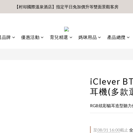
前、首購滿$3500贈UBMOM透明防水提袋 滿$6500贈Disney輕量摺疊椅(
【村却國際溫泉酒店】指定平日免加價升等雙面景觀客房
8月 新會員 首購免運🔥
前、首購滿$3500贈UBMOM透明防水提袋 滿$6500贈Disney輕量摺疊椅(
選品牌
優惠活動
育兒精選
媽咪用品
產品總攬
iClever
耳機(多款
RGB炫彩貓耳造型聽力
至
08/31 16:00
截止
全