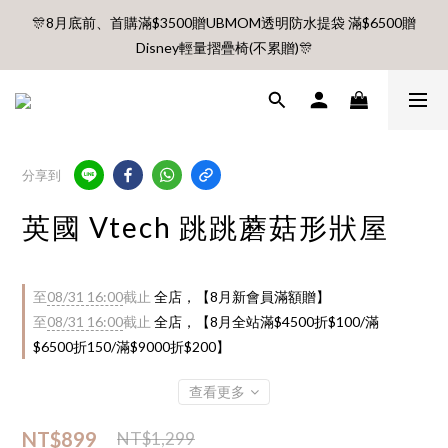
🎊8月底前、首購滿$3500贈UBMOM透明防水提袋 滿$6500贈
🎊8月底前、首購滿$3500贈UBMOM透明防水提袋 滿$6500贈
Disney輕量摺疊椅(不累贈)🎊
Disney輕量摺疊椅(不累贈)🎊
【村却國際溫泉酒店】指定平日免加價升等雙面景觀客房
8月每週五、六、日 新會員 首購免運🔥
分享到
🎊8月底前、首購滿$3500贈UBMOM透明防水提袋 滿$6500贈
英國 Vtech 跳跳蘑菇形狀屋
Disney輕量摺疊椅(不累贈)🎊
至
08/31 16:00
截止
全店，【8月新會員滿額贈】
至
08/31 16:00
截止
全店，【8月全站滿$4500折$100/滿
$6500折150/滿$9000折$200】
查看更多
NT$899
NT$1,299