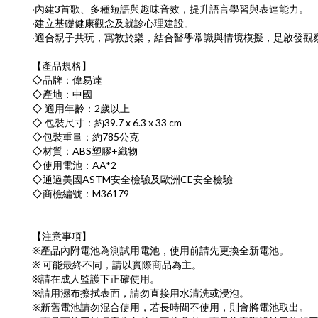
‧內建3首歌、多種短語與趣味音效，提升語言學習與表達能力。
‧建立基礎健康觀念及就診心理建設。
‧適合親子共玩，寓教於樂，結合醫學常識與情境模擬，是啟發觀
【產品規格】
◇品牌：偉易達
◇產地：中國
◇ 適用年齡：2歲以上
◇ 包裝尺寸：約39.7 x 6.3 x 33 cm
◇包裝重量：約785公克
◇材質：ABS塑膠+織物
◇使用電池：AA*2
◇通過美國ASTM安全檢驗及歐洲CE安全檢驗
◇商檢編號：M36179
【注意事項】
※產品內附電池為測試用電池，使用前請先更換全新電池。
※ 可能最終不同，請以實際商品為主。
※請在成人監護下正確使用。
※請用濕布擦拭表面，請勿直接用水清洗或浸泡。
※新舊電池請勿混合使用，若長時間不使用，則會將電池取出。