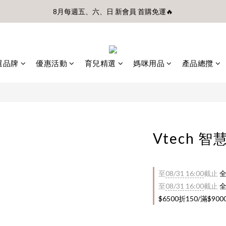
前、首購滿$3500贈UBMOM透明防水提袋 滿$6500贈Disney輕量摺疊椅(
8月每週五、六、日 新會員 首購免運🔥
前、首購滿$3500贈UBMOM透明防水提袋 滿$6500贈Disney輕量摺疊椅(
選品牌
優惠活動
育兒精選
媽咪用品
產品總攬
Vtech 
至
08/31 16:00
截止
全
至
08/31 16:00
截止
全
$6500折150/滿$90