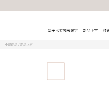
🎊8月底
🎊8月底
親子出遊獨家限定
新品上市
精
全部商品
/
新品上市