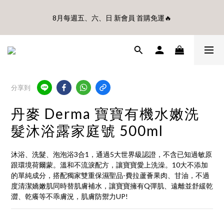
8月每週五、六、日 新會員 首購免運🔥
🎊8月底前、首購滿$3500贈UBMOM透明防水提袋 滿$6500贈
Disney輕量摺疊椅(不累贈)🎊
🎊8月底前、首購滿$3500贈UBMOM透明防水提袋 滿$6500贈
Disney輕量摺疊椅(不累贈)🎊
分享到
丹麥 Derma 寶寶有機水嫩洗
髮沐浴露家庭號 500ml
沐浴、洗髮、泡泡浴3合1，通過5大世界級認證，不含已知過敏原
跟環境荷爾蒙。溫和不流淚配方，讓寶寶愛上洗澡。10大不添加
的單純成分，搭配獨家雙重保濕聖品-費拉蘆薈果肉、甘油，不過
度清潔嬌嫩肌同時替肌膚補水，讓寶寶擁有Q彈肌、遠離並舒緩乾
澀、乾癢等不乖膚況，肌膚防禦力UP!