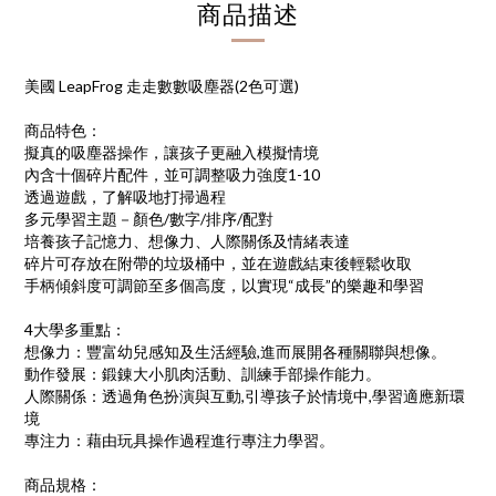
商品描述
美國 LeapFrog 走走數數吸塵器(2色可選)
商品特色：
擬真的吸塵器操作，讓孩子更融入模擬情境
內含十個碎片配件，並可調整吸力強度1-10
透過遊戲，了解吸地打掃過程
多元學習主題－顏色/數字/排序/配對
培養孩子記憶力、想像力、人際關係及情緒表達
碎片可存放在附帶的垃圾桶中，並在遊戲結束後輕鬆收取
手柄傾斜度可調節至多個高度，以實現“成長”的樂趣和學習
4大學多重點：
想像力：豐富幼兒感知及生活經驗,進而展開各種關聯與想像。
動作發展：鍛錬大小肌肉活動、訓練手部操作能力。
人際關係：透過角色扮演與互動,引導孩子於情境中,學習適應新環
境
專注力：藉由玩具操作過程進行專注力學習。
商品規格：