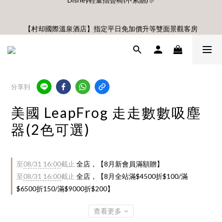
🎊8月底前、首購滿$3500贈UBMOM透明防水提袋 滿$6500贈
【村却國際溫泉酒店】指定平日免加價升等雙面景觀客房
Disney輕量摺疊椅(不累贈)🎊
8月 新會員 首購免運🔥
🎊8月底前、首購滿$3500贈UBMOM透明防水提袋 滿$6500贈
分享到
Disney輕量摺疊椅(不累贈)🎊
美國 LeapFrog 走走數數吸塵
器(2色可選)
至
08/31 16:00
截止
全店，【8月新會員滿額贈】
至
08/31 16:00
截止
全店，【8月全站滿$4500折$100/滿
$6500折150/滿$9000折$200】
查看更多