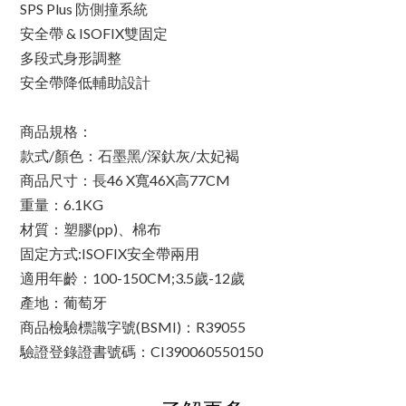
SPS Plus 防側撞系統
安全帶 & ISOFIX雙固定
多段式身形調整
安全帶降低輔助設計
商品規格：
款式/顏色：石墨黑/深釱灰/太妃褐
商品尺寸：長46 X寬46X高77CM
重量：6.1KG
材質：塑膠(pp)、棉布
固定方式:ISOFIX安全帶兩用
適用年齡：100-150CM;3.5歲-12歲
產地：葡萄牙
商品檢驗標識字號(BSMI)：R39055
驗證登錄證書號碼：CI390060550150