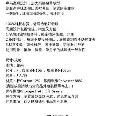
專為產婦設計，加大高腰包臀版型
剖腹產媽咪因傷口護裡考量，請選購高腰款
一包5件，建議準備3-5包，沾汙即換
100%純棉材質，舒適透氣好舒服
高腰設計包覆性佳，衛生又方便
1.孕期分泌物較多時，經常換穿衛生、方便
2.高腰設計，褲頭不易接觸傷口，最推薦剖腹產媽咪穿著
3.材質柔軟、彈性極佳、吸汗透氣，穿著服貼舒適
使用對象：懷孕、待產、坐月子的媽咪或一般女性
尺寸/規格
產地：越南
尺寸：F：腹圍 64-106 ； 臀圍 84-108cm
容量：5入/包
材質：棉Cotton 12%．聚酯纖維Polyester 88%
(實際成份請以出貨商品外包裝標示為主。)
保存期限(Storage life)： 5年 5years
保存方法：請置於乾燥陰涼處，避免陽光直射
注意事項：個人貼身衛生用品恕不退換