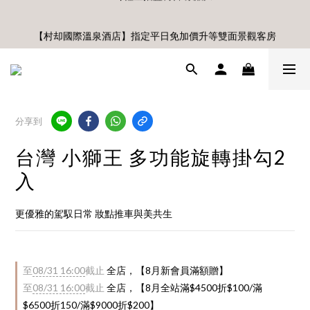
🎊8月底前、首購滿$3500贈UBMOM透明防水提袋 滿$6500贈
【村却國際溫泉酒店】指定平日免加價升等雙面景觀客房
Disney輕量摺疊椅(不累贈)🎊
8月每週五、六、日 新會員 首購免運🔥
🎊8月底前、首購滿$3500贈UBMOM透明防水提袋 滿$6500贈
分享到
Disney輕量摺疊椅(不累贈)🎊
台灣 小獅王 多功能旋轉掛勾2
入
更優雅的駕馭日常 妝點推車與美共生
至
08/31 16:00
截止
全店，【8月新會員滿額贈】
至
08/31 16:00
截止
全店，【8月全站滿$4500折$100/滿
$6500折150/滿$9000折$200】