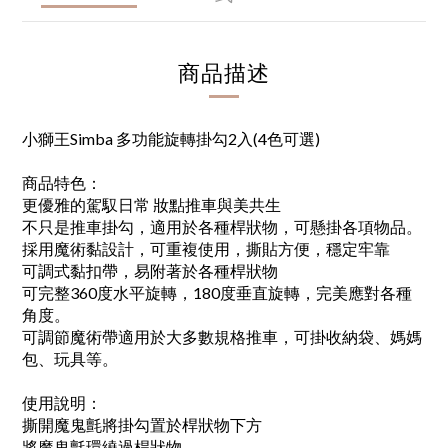
商品描述
小獅王Simba 多功能旋轉掛勾2入(4色可選)
商品特色：
更優雅的駕馭日常 妝點推車與美共生
不只是推車掛勾，適用於各種桿狀物，可懸掛各項物品。
採用魔術黏設計，可重複使用，撕貼方便，穩定牢靠
可調式黏扣帶，易附著於各種桿狀物
可完整360度水平旋轉，180度垂直旋轉，完美應對各種
角度。
可調節魔術帶適用於大多數規格推車，可掛收納袋、媽媽
包、玩具等。
使用說明：
撕開魔鬼氈將掛勾置於桿狀物下方
將魔鬼氈環繞過桿狀物