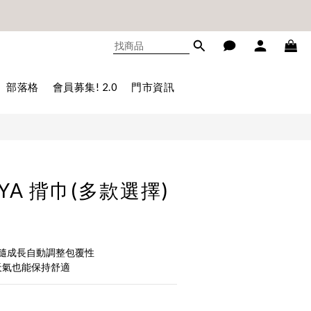
不累贈)🎊
不累贈)🎊
立即購買
部落格
會員募集! 2.0
門市資訊
MYA 揹巾(多款選擇)
隨成長自動調整包覆性
天氣也能保持舒適