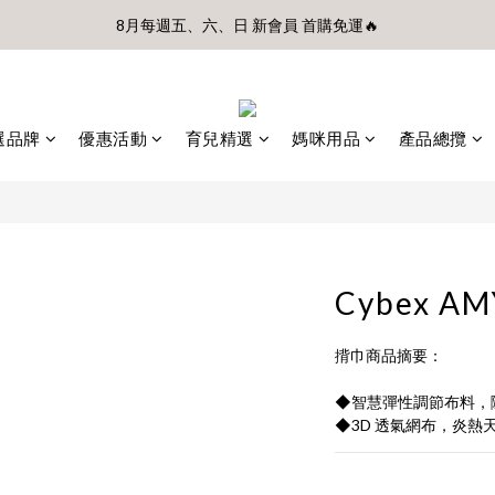
前、首購滿$3500贈UBMOM透明防水提袋 滿$6500贈Disney輕量摺疊椅(
8月每週五、六、日 新會員 首購免運🔥
前、首購滿$3500贈UBMOM透明防水提袋 滿$6500贈Disney輕量摺疊椅(
選品牌
優惠活動
育兒精選
媽咪用品
產品總攬
Cybex A
揹巾商品摘要：
◆智慧彈性調節布料，
◆3D 透氣網布，炎熱