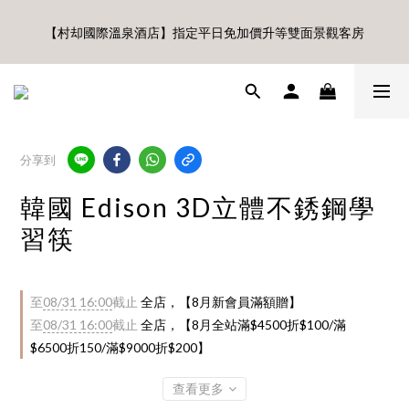
🎊8月底前、首購滿$3500贈UBMOM透明防水提袋 滿$6500贈
【村却國際溫泉酒店】指定平日免加價升等雙面景觀客房
Disney輕量摺疊椅(不累贈)🎊
8月每週五、六、日 新會員 首購免運🔥
🎊8月底前、首購滿$3500贈UBMOM透明防水提袋 滿$6500贈
分享到
Disney輕量摺疊椅(不累贈)🎊
韓國 Edison 3D立體不銹鋼學
習筷
至
08/31 16:00
截止
全店，【8月新會員滿額贈】
至
08/31 16:00
截止
全店，【8月全站滿$4500折$100/滿
$6500折150/滿$9000折$200】
查看更多