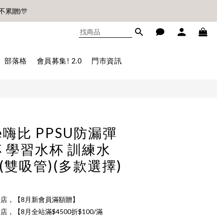
不累贈)🎊
立即購買
不累贈)🎊
部落格
會員募集! 2.0
門市資訊
ee嗨比 PPSU防漏彈
 學習水杯 訓練水
ml(雙吸管)(多款選擇)
店，【8月新會員滿額贈】
店，【8月全站滿$4500折$100/滿