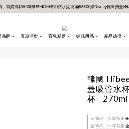
前、首購滿$3500贈UBMOM透明防水提袋 滿$6500贈Disney輕量摺疊椅(
【村却國際溫泉酒店】指定平日免加價升等雙面景觀客房
8月每週五、六、日 新會員 首購免運🔥
前、首購滿$3500贈UBMOM透明防水提袋 滿$6500贈Disney輕量摺疊椅(
選品牌
優惠活動
育兒精選
媽咪用品
產品總攬
韓國 Hib
蓋吸管水杯
杯 - 270
至
08/31 16:00
截止
全
至
08/31 16:00
截止
全