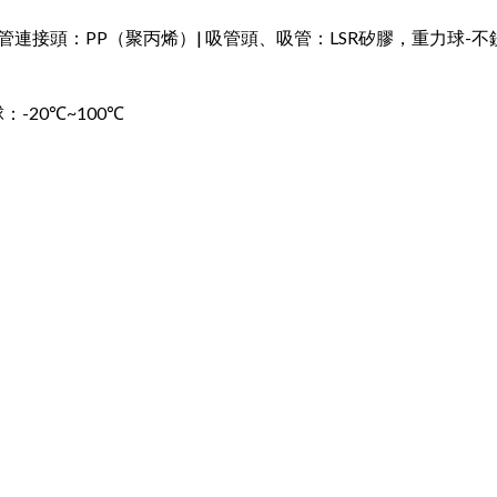
管連接頭：PP（聚丙烯）| 吸管頭、吸管：LSR矽膠，重力球-不
-20℃~100℃