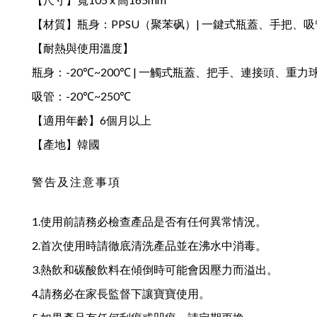
【材質】瓶身：PPSU（聚苯砜）| 一鍵式瓶蓋、手把、吸
【耐熱與使用溫度】
瓶身：-20℃~200℃ | 一觸式瓶蓋、把手、連接頭、重力球：
吸管：-20℃~250℃
【適用年齡】6個月以上
【產地】韓國
警告及注意事項
1.使用前請務必檢查產品是否有任何異常情況。
2.首次使用時請徹底清洗產品並在沸水中消毒。
3.熱飲和碳酸飲料在傾倒時可能會因壓力而溢出。
4.請務必在家長監督下讓寶寶使用。