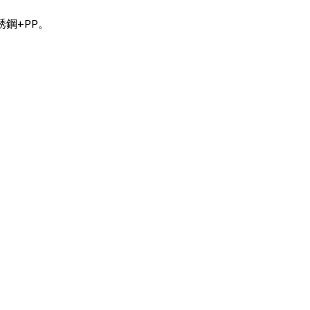
銹鋼+PP。