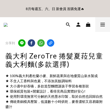
🎊8月底前、首購滿$3500贈UBMOM透明防水提袋 滿$6500贈
8月每週五、六、日 新會員 首購免運🔥
Disney輕量摺疊椅(不累贈)🎊
🎊8月底前、首購滿$3500贈UBMOM透明防水提袋 滿$6500贈
Disney輕量摺疊椅(不累贈)🎊
分享到
義大利 ZeroTre 捲髮夏菈兒童
義大利麵(多款選擇)
★ 100%義大利產杜蘭小麥、新鮮蔬果與在地優質山泉水製成
★ 不含人工香料與色素，不添加其餘調味料
★ 大小適中好吞嚥，多款造型麵體讓孩子學習各種形狀
★ 環保紙質包裝+開窗設計，看得見商品實體好安心!
★ 使用對環境無害可分解的天然墨水印製，取於自然也回歸自然
★ 傳統青銅模具壓製，低溫數十小時烘乾，麥香濃郁又容易吸附
醬汁