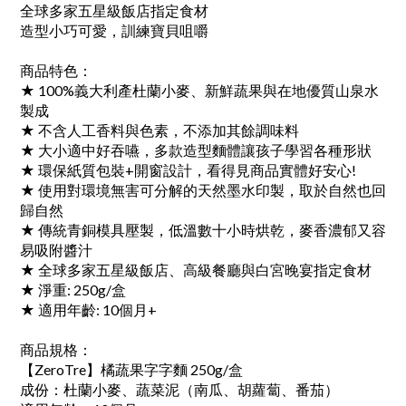
全球多家五星級飯店指定食材
造型小巧可愛，訓練寶貝咀嚼
商品特色：
★ 100%義大利產杜蘭小麥、新鮮蔬果與在地優質山泉水
製成
★ 不含人工香料與色素，不添加其餘調味料
★ 大小適中好吞嚥，多款造型麵體讓孩子學習各種形狀
★ 環保紙質包裝+開窗設計，看得見商品實體好安心!
★ 使用對環境無害可分解的天然墨水印製，取於自然也回
歸自然
★ 傳統青銅模具壓製，低溫數十小時烘乾，麥香濃郁又容
易吸附醬汁
★ 全球多家五星級飯店、高級餐廳與白宮晚宴指定食材
★ 淨重: 250g/盒
★ 適用年齡: 10個月+
商品規格：
【ZeroTre】橘蔬果字字麵 250g/盒
成份：杜蘭小麥、蔬菜泥（南瓜、胡蘿蔔、番茄）