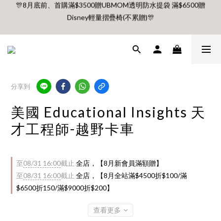
Disney輕量摺疊椅(不累贈)🎊
🎊8月底前、首購滿$3500贈UBMOM透明防水提袋 滿$6500贈
Disney輕量摺疊椅(不累贈)🎊
【村却國際溫泉酒店】指定平日免加價升等雙面景觀客房
8月 新會員 首購免運🔥
分享到
🎊8月底前、首購滿$3500贈UBMOM透明防水提袋 滿$6500贈
美國 Educational Insights 天
Disney輕量摺疊椅(不累贈)🎊
才工程師-越野卡車
至
08/31 16:00
截止
全店，【8月新會員滿額贈】
至
08/31 16:00
截止
全店，【8月全站滿$4500折$100/滿
$6500折150/滿$9000折$200】
查看更多