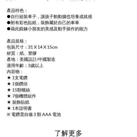
產品特色：
●自行組裝車子，讓孩子動動腦也培養成就感
●附有彩色貼紙，裝飾屬於自己的車車
●藉此鍛鍊小朋友的美感及動手操作的能力
產品規格：
包裝尺寸：31 X 14 X 15cm
材質：紙、塑膠
產地：美國設計/中國製造
適用年齡：3歲以上
內容物：
★ 1支電鑽
★ 1個鑽頭
★ 15顆螺絲
★ 7個機體組件
★ 裝飾貼紙
★ 1本說明書
※ 電鑽需自備 3 顆 AAA 電池
了解更多