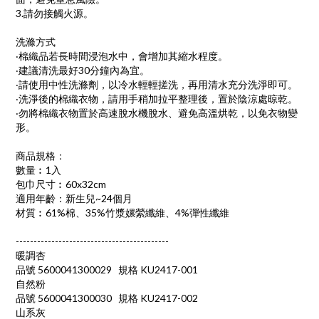
3.請勿接觸火源。
洗滌方式
‧棉織品若長時間浸泡水中，會增加其縮水程度。
‧建議清洗最好30分鐘內為宜。
‧請使用中性洗滌劑，以冷水輕輕搓洗，再用清水充分洗淨即可。
‧洗淨後的棉織衣物，請用手稍加拉平整理後，置於陰涼處晾乾。
‧勿將棉織衣物置於高速脫水機脫水、避免高溫烘乾，以免衣物變
形。
商品規格：
數量︰1入
包巾尺寸︰60x32cm
適用年齡：新生兒~24個月
材質︰61%棉、35%竹漿嫘縈纖維、4%彈性纖維
-------------------------------------------
暖調杏
品號 5600041300029
規格 KU2417-001
自然粉
品號 5600041300030
規格 KU2417-002
山系灰