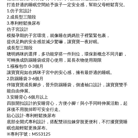
打造舒適的睡眠空間給予孩子一定安全感，幫助父母輕鬆育兒。
1.仿子宮設計
2.成長型三階段
3.專利輕鬆換尿布
仿子宮設計
模擬孕期的子宮環境，就像睡在媽媽肚子裡緊緊包裹，
提供足夠的安全感並減少驚嚇，讓寶寶一夜好眠。
成長型三階段
聰明媽咪的選擇，多功能穿搭一件到位，環保新概念不同月齡，
可轉換成防踢睡袋或背心使用，延長衣物使用期限
1.襁褓包巾 0-3個月
讓寶寶宛如在媽咪子宮中的安心感，擁有最舒適的睡眠。
2.防踢睡袋 3-6個月
伴隨寶寶成長腳步，晉升防踢睡袋，側邊袖口設計，讓寶寶雙手
能自由伸展。
3.安睡背心 6個月以上
四肢開扣設計的安睡背心，方便小腳ㄚ與小手同時伸展活動，起
床後不用脫掉即可安全行走。
貼心設計-專利輕鬆換尿布
底部全開式專利設計，搭配雙頭拉鍊穿脫更便利，不打擾寶寶睡
眠也能輕鬆更換尿布。
※專利字號︰M553125