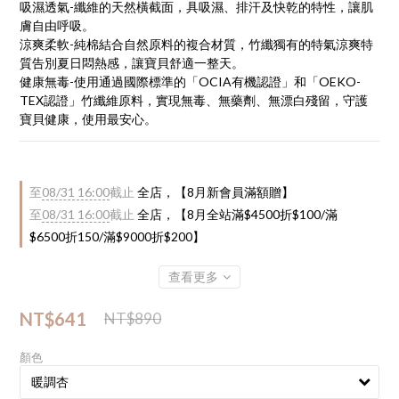
吸濕透氣-纖維的天然橫截面，具吸濕、排汗及快乾的特性，讓肌
膚自由呼吸。
涼爽柔軟-純棉結合自然原料的複合材質，竹纖獨有的特氣涼爽特
質告別夏日悶熱感，讓寶貝舒適一整天。
健康無毒-使用通過國際標準的「OCIA有機認證」和「OEKO-
TEX認證」竹纖維原料，實現無毒、無藥劑、無漂白殘留，守護
寶貝健康，使用最安心。
至
08/31 16:00
截止
全店，【8月新會員滿額贈】
至
08/31 16:00
截止
全店，【8月全站滿$4500折$100/滿
$6500折150/滿$9000折$200】
查看更多
NT$641
NT$890
顏色