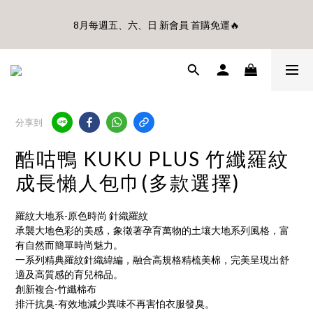
🎊8月底前、首購滿$3500贈UBMOM透明防水提袋 滿$6500贈
8月每週五、六、日 新會員 首購免運🔥
Disney輕量摺疊椅(不累贈)🎊
🎊8月底前、首購滿$3500贈UBMOM透明防水提袋 滿$6500贈
Disney輕量摺疊椅(不累贈)🎊
分享到
酷咕鴨 KUKU PLUS 竹纖羅紋
成長懶人包巾(多款選擇)
羅紋大地系-原色時尚 針織羅紋
承襲大地色彩的美感，象徵著孕育萬物的土壤大地系列風格，富
有自然而簡單時尚魅力。
一系列精典羅紋針織緯編，融合高規格精梳美棉，完美呈現出舒
適及高質感的育兒棉品。
創新複合·竹纖棉布
排汗抗臭-有效地減少異味不再害怕衣服發臭。