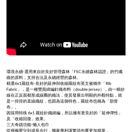
環境永續-選用來自於良好管理森林「FSC永續森林認證」的竹纖
維的原料，支持合法及永續經營的森林。
精選6x1羅紋布-良好的延伸與收縮羅紋布英文被稱作「Rib
Fabric」，是一種雙面緯編針織布料（double jersey），由一根紗
線在正反面都形成線圈的織法，使其發展出明顯的外觀特點，就
是一排排的直線織紋，也因為這個特色，羅紋布也稱為「肋骨
布」。
因採用特殊 6x1 羅紋針織緯編，所以擁有更良好的「延伸彈性」
及「收縮回復」效果。
三大奇蹟功能-懶人包巾
從襁褓嬰兒到成長步行，獨家專利讓繁瑣包覆更加簡單，