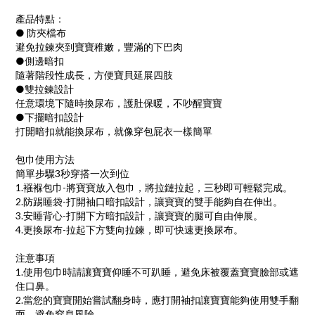
產品特點：
● 防夾檔布
避免拉鍊夾到寶寶稚嫩，豐滿的下巴肉
●側邊暗扣
隨著階段性成長，方便寶貝延展四肢
●雙拉鍊設計
任意環境下隨時換尿布，護肚保暖，不吵醒寶寶
●下擺暗扣設計
打開暗扣就能換尿布，就像穿包屁衣一樣簡單
包巾使用方法
簡單步驟3秒穿搭一次到位
1.襁褓包巾-將寶寶放入包巾，將拉鏈拉起，三秒即可輕鬆完成。
2.防踢睡袋-打開袖口暗扣設計，讓寶寶的雙手能夠自在伸出。
3.安睡背心-打開下方暗扣設計，讓寶寶的腿可自由伸展。
4.更換尿布-拉起下方雙向拉鍊，即可快速更換尿布。
注意事項
1.使用包巾時請讓寶寶仰睡不可趴睡，避免床被覆蓋寶寶臉部或遮
住口鼻。
2.當您的寶寶開始嘗試翻身時，應打開袖扣讓寶寶能夠使用雙手翻
面，避免窒息風險。