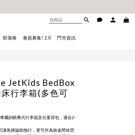
不累贈)🎊
不累贈)🎊
立即購買
部落格
會員募集! 2.0
門市資訊
e JetKids BedBox
床行李箱(多色可
設計了專屬的騎乘式行李箱及兒童背包，適合2-
可讓爸媽協助拖行，更可作為旅途間休憩