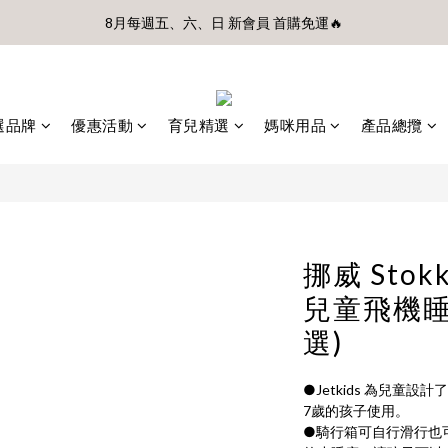
8月每週五、六、日 新會員 首購免運🔥
前、首購滿$3500贈UBMOM透明防水提袋 滿$6500贈Disney輕量摺疊椅(
前、首購滿$3500贈UBMOM透明防水提袋 滿$6500贈Disney輕量摺疊椅(
選品牌
優惠活動
育兒精選
媽咪用品
產品總攬
挪威 Stokk
兒童飛機睡
選)
●Jetkids 為兒童
7歲的孩子使用。
●騎行箱可自行滑行也