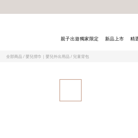
🎊8月底
🎊8月底
親子出遊獨家限定
新品上市
精
全部商品
/
嬰兒揹巾｜嬰兒外出用品
/
兒童背包