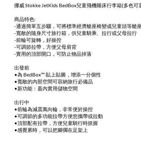
挪威 Stokke JetKids BedBox兒童飛機睡床行李箱(多色可
商品特色:
-通過簡單五步驟，可將標準經濟艙座椅變成兒童頭等艙
-寬敞的隨身尺寸旅行箱，供兒童騎乘、拉行或父母拉行
-前輪可旋轉，好操控
-可調節拉帶，方便父母肩背
-實用的頂部開口，可防止物品掉落
出發前
•為 BedBox™ 貼上貼圖，增添一分個性
•寬敞的內部空間可容納旅行必備品
•新功能：蓋內實用儲物空間
出行中
•前輪為減震萬向輪，非常便於操控
•可調節的多功能拉帶方便您攜帶或拉動
•頂部配有拉帶，方便兒童騎行時抓握
•感覺累時，可以把腳擱在足架上