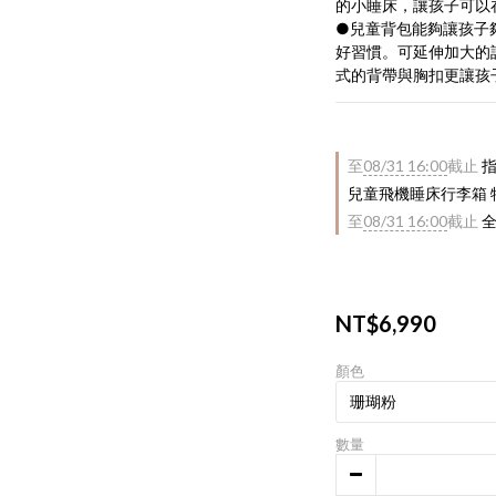
的小睡床，讓孩子可以
●兒童背包能夠讓孩子
好習慣。可延伸加大的
式的背帶與胸扣更讓孩
至
08/31 16:00
截止
指
兒童飛機睡床行李箱 特
至
08/31 16:00
截止
全
NT$6,990
顏色
數量