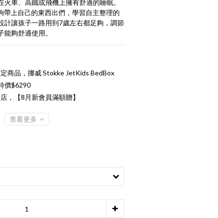
在火車、高鐵或飛機上擁有舒適的睡眠。
夠帶上自己的東西出們，學習自主整理的
設計讓孩子一路用到7歲左右都足夠，調節
子能夠舒適使用。
定商品，挪威 Stokke JetKids BedBox
價$6290
店，【8月新會員滿額贈】
查看更多