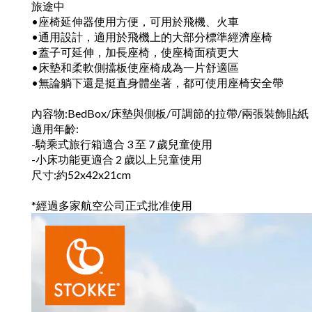
旅途中
•座椅延伸器使用方便，可用於飛機、火車
•通用設計，適用於飛機上的大部分標準經濟座椅
•蓋子可延伸，加長座椅，使座椅面積更大
•床墊和柔軟側擋板使座椅成為一片舒適區
•無論躺下還是挺直身體坐著，都可使用座椅安全帶
內容物:BedBox/床墊與側板/可調節的拉帶/兩張裝飾貼紙
適用年齡:
-騎乘式旅行箱適合 3 至 7 歲兒童使用
-小床功能更適合 2 歲以上兒童使用
尺寸:約52x42x21cm
*經過多家航空公司正式批准使用