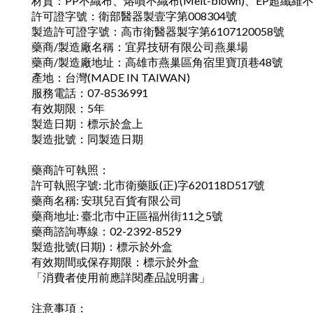
材質：PP不織布、熔噴不織布(Melt-blown)、EP超纖維
許可證字號：衛部醫器製壹字第008304號
製造許可證字號：高市衛醫器製字第6107120058
號
藥商/製造廠名稱：宜昇技研有限公司燕巢場
藥商/製造廠地址：高雄市燕巢區角宿里寶頂巷48號
產地：台灣(MADE IN TAIWAN)
服務電話：07-8536991
有效期限：5年
製造日期：標示於盒上
製造批號：同製造日期
藥商許可執照：
許可執照字號: 北市衛藥販(正)字620118D517號
藥商名稱: 安琪兒百貨有限公司
藥商地址: 臺北市中正區福州街11之5號
藥商諮詢專線：02-2392-8529
製造批號(日期)：標示於外盒
有效期間或保存期限：標示於外盒
「消費者使用前應詳閱產品說明書」
注意事項：