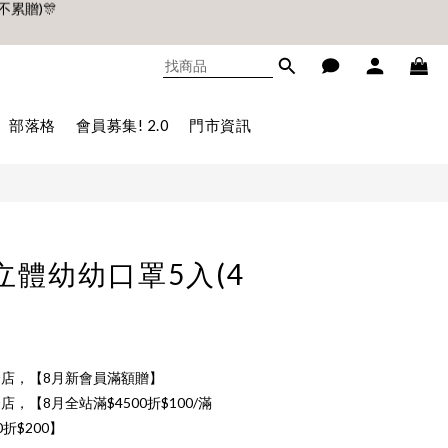
不累贈)🎊
立即購買
不累贈)🎊
部落格
會員募集! 2.0
門市資訊
N立體幼幼口罩5入(4
店，【8月新會員滿額贈】
店，【8月全站滿$4500折$100/滿
00折$200】