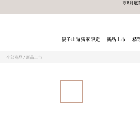
🎊8月底
🎊8月底
親子出遊獨家限定
新品上市
精
全部商品
/
新品上市