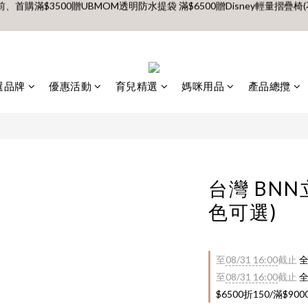
前、首購滿$3500贈UBMOM透明防水提袋 滿$6500贈Disney輕量摺疊椅(
【村却國際溫泉酒店】指定平日免加價升等雙面景觀客房
8月 新會員 首購免運🔥
前、首購滿$3500贈UBMOM透明防水提袋 滿$6500贈Disney輕量摺疊椅(
選品牌
優惠活動
育兒精選
媽咪用品
產品總攬
台灣 BN
色可選)
至
08/31 16:00
截止
全
至
08/31 16:00
截止
全
$6500折150/滿$90