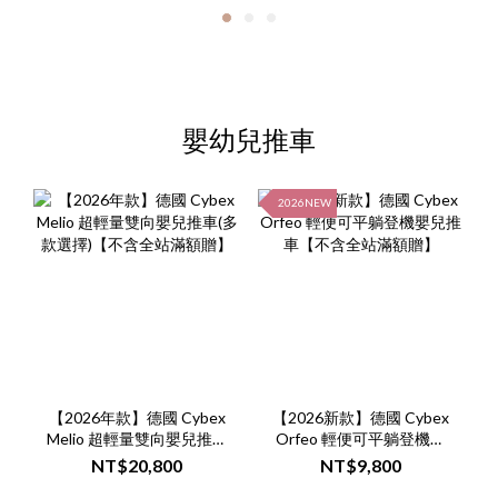
嬰幼兒推車
2026NEW
【2026年款】德國 Cybex
【2026新款】德國 Cybex
Melio 超輕量雙向嬰兒推車
Orfeo 輕便可平躺登機嬰
(多款選擇)【不含全站滿額
兒推車【不含全站滿額
NT$20,800
NT$9,800
贈】
贈】