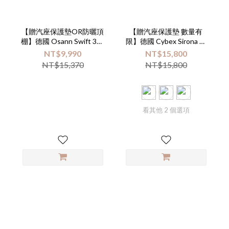
【贈汽座保護墊OR防曬頂
【贈汽座保護墊 數量有
棚】德國 Osann Swift 360
限】德國 Cybex Sirona Gi
Pro 汽車安全座椅【本商品
i-size Plus 旋轉型汽車安全
NT$9,990
NT$15,800
不適用全站滿額贈及會員
座椅(多款可選)【不含全站
NT$15,370
NT$15,800
優惠活動】
滿額贈】
看其他 2 個選項