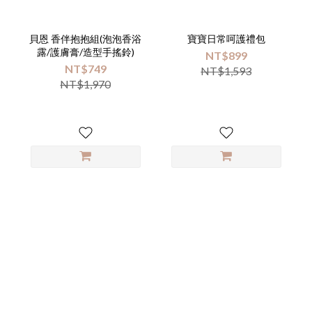
貝恩 香伴抱抱組(泡泡香浴
寶寶日常呵護禮包
露/護膚膏/造型手搖鈴)
NT$899
NT$749
NT$1,593
NT$1,970