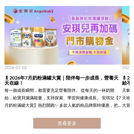
2026-07-02
2026-
🍼2026年7月奶粉滿罐大賞｜陪伴每一步成長，營養天
🍼
天在線！
給不
每一個成長瞬間，都需要充足營養陪伴。 從每天的一杯奶開
天氣越
始，給寶貝滿滿能量，支持探索、學習與健康成長。 安琪兒【7
天補給，
月奶粉滿罐大賞】熱烈開跑✨ 多款人氣奶粉品牌限時優惠，把握
大賞】限時開跑✨ 人
補貨好時機，讓家中的營養庫存隨時充足，不錯過寶貝每一天的
在補貨
成長需求。 天天營養不間斷，陪伴寶貝快樂長大💛
查看更多