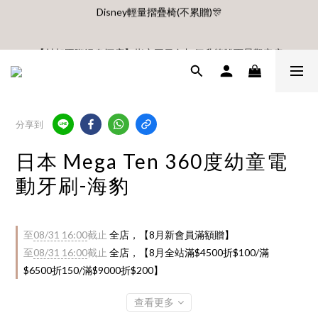
🎊8月底前、首購滿$3500贈UBMOM透明防水提袋 滿$6500贈
Disney輕量摺疊椅(不累贈)🎊
【村却國際溫泉酒店】指定平日免加價升等雙面景觀客房
8月每週五、六、日 新會員 首購免運🔥
分享到
🎊8月底前、首購滿$3500贈UBMOM透明防水提袋 滿$6500贈
Disney輕量摺疊椅(不累贈)🎊
日本 Mega Ten 360度幼童電
動牙刷-海豹
至
08/31 16:00
截止
全店，【8月新會員滿額贈】
至
08/31 16:00
截止
全店，【8月全站滿$4500折$100/滿
$6500折150/滿$9000折$200】
查看更多