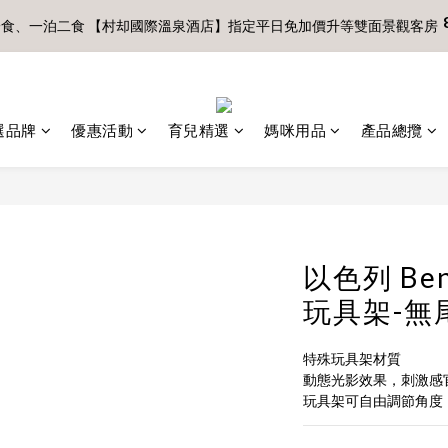
一食、一泊二食 【村却國際溫泉酒店】指定平日免加價升等雙面景觀客房
0
0
2
2
3
7
3
6
7
3
2
2
:
:
:
0
0
1
5
1
4
5
1
8月 新會員 首購免運🔥
立即下單
1
1
2
6
2
5
6
2
日
時
分
秒
1
1
0
4
0
3
4
0
:
:
:
0
0
1
5
1
4
5
1
8月 新會員 首購免運🔥
立即下單
0
0
3
2
3
日
時
分
秒
0
4
0
3
4
0
2
1
2
3
2
3
1
0
1
2
1
2
選品牌
優惠活動
育兒精選
媽咪用品
產品總攬
0
0
1
0
1
0
0
以色列 Be
玩具架-無
特殊玩具架材質
動態光影效果，刺激感
玩具架可自由調節角度