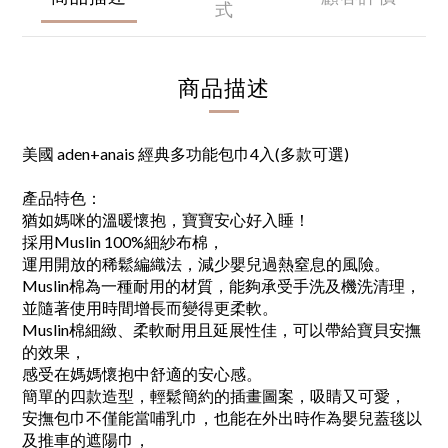
式
商品描述
美國 aden+anais 經典多功能包巾4入(多款可選)
產品特色：
猶如媽咪的溫暖懷抱，寶寶安心好入睡！
採用Muslin 100%細紗布棉，
運用開放的稀鬆編織法，減少嬰兒過熱窒息的風險。
Muslin棉為一種耐用的材質，能夠承受手洗及機洗清理，
並隨著使用時間增長而變得更柔軟。
Muslin棉細緻、柔軟耐用且延展性佳，可以帶給寶貝安撫
的效果，
感受在媽媽懷抱中舒適的安心感。
簡單的四款造型，輕鬆簡約的插畫圖案，吸睛又可愛，
安撫包巾不僅能當哺乳巾，也能在外出時作為嬰兒蓋毯以
及推車的遮陽巾，