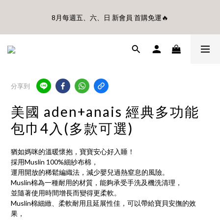
🎊8月底前、首購滿$3500贈UBMOM透明防水提袋 滿$6500贈
8月每週五、六、日 新會員 首購免運🔥
Disney輕量摺疊椅(不累贈)🎊
🎊8月底前、首購滿$3500贈UBMOM透明防水提袋 滿$6500贈
Disney輕量摺疊椅(不累贈)🎊
分享到
美國 aden+anais 經典多功能
包巾4入(多款可選)
猶如媽咪的溫暖懷抱，寶寶安心好入睡！
採用Muslin 100%細紗布棉，
運用開放的稀鬆編織法，減少嬰兒過熱窒息的風險。
Muslin棉為一種耐用的材質，能夠承受手洗及機洗清理，
並隨著使用時間增長而變得更柔軟。
Muslin棉細緻、柔軟耐用且延展性佳，可以帶給寶貝安撫的效
果，