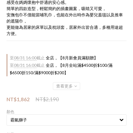
感受在媽媽懷抱中舒適的安心感。
簡單的四款造型，輕鬆簡約的插畫圖案，吸睛又可愛，
安撫包巾不僅能當哺乳巾，也能在外出時作為嬰兒蓋毯以及推車
的遮陽巾，
更能做為居家的床單以及枕頭套，居家外出皆合適，多種用途超
方便。
至
08/31 16:00
截止
全店，【8月新會員滿額贈】
至
08/31 16:00
截止
全店，【8月全站滿$4500折$100/滿
$6500折150/滿$9000折$200】
查看更多
NT$1,862
NT$2,190
顏色