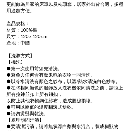
更能做為居家的床單以及枕頭套，居家外出皆合適，多種
用途超方便。
產品規格：
材質：100%棉
尺寸：120 x 120 cm
產地：中國
【洗滌方式】
【機洗】
●第一次使用前須先清洗。
●避免與任何含有魔鬼氈的衣物一同清洗。
●以冷水清洗有顏色之紗布，以溫/熱水清洗白色紗布。
●在將相同顏色的服飾放入洗衣機依同清洗之前，請拉上
所有拉鍊並扣上所有鈕扣，
以防止其他衣物鉤住紗布，造成脫線損壞。
●可用以較低的溫度翻滾式烘乾。
●請勿燙熨與乾洗。
【處理頑固汙漬】
●要清潔污漬，請將無氯漂白劑與水混合，製成糊狀物