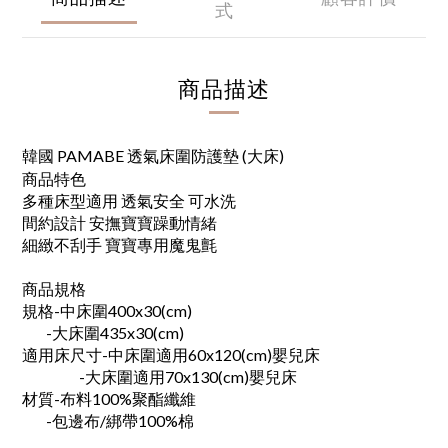
式
商品描述
韓國 PAMABE 透氣床圍防護墊 (大床)
商品特色
多種床型適用 透氣安全 可水洗
間約設計 安撫寶寶躁動情緒
細緻不刮手 寶寶專用魔鬼氈
商品規格
規格-中床圍400x30(cm)
-大床圍435x30(cm)
適用床尺寸-中床圍適用60x120(cm)嬰兒床
-大床圍適用70x130(cm)嬰兒床
材質-布料100%聚酯纖維
-包邊布/綁帶100%棉