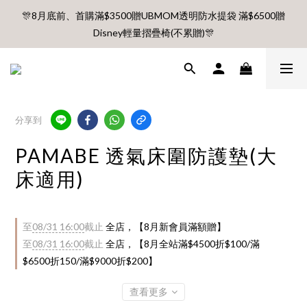
🎊8月底前、首購滿$3500贈UBMOM透明防水提袋 滿$6500贈
🎊8月底前、首購滿$3500贈UBMOM透明防水提袋 滿$6500贈
Disney輕量摺疊椅(不累贈)🎊
Disney輕量摺疊椅(不累贈)🎊
【村却國際溫泉酒店】指定平日免加價升等雙面景觀客房
8月每週五、六、日 新會員 首購免運🔥
分享到
🎊8月底前、首購滿$3500贈UBMOM透明防水提袋 滿$6500贈
PAMABE 透氣床圍防護墊(大
Disney輕量摺疊椅(不累贈)🎊
床適用)
至
08/31 16:00
截止
全店，【8月新會員滿額贈】
至
08/31 16:00
截止
全店，【8月全站滿$4500折$100/滿
$6500折150/滿$9000折$200】
查看更多