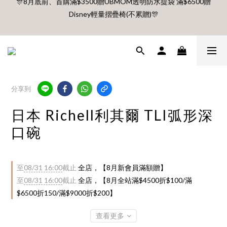
Disney輕量摺疊椅(不累贈)🎊
🎊8月底前、首購滿$3500贈UBMOM透明防水提袋 滿$6500贈
Disney輕量摺疊椅(不累贈)🎊
【村却國際溫泉酒店】指定平日免加價升等雙面景觀客房
8月每週五、六、日 新會員 首購免運🔥
分享到
🎊8月底前、首購滿$3500贈UBMOM透明防水提袋 滿$6500贈
日本 Richell利其爾 TLI弧形深
Disney輕量摺疊椅(不累贈)🎊
口碗
至
08/31 16:00
截止
全店，【8月新會員滿額贈】
至
08/31 16:00
截止
全店，【8月全站滿$4500折$100/滿
$6500折150/滿$9000折$200】
查看更多