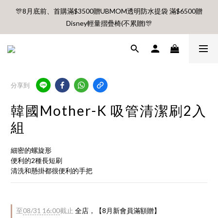
🎊8月底前、首購滿$3500贈UBMOM透明防水提袋 滿$6500贈
🎊8月底前、首購滿$3500贈UBMOM透明防水提袋 滿$6500贈
Disney輕量摺疊椅(不累贈)🎊
Disney輕量摺疊椅(不累贈)🎊
【村却國際溫泉酒店】指定平日免加價升等雙面景觀客房
8月每週五、六、日 新會員 首購免運🔥
分享到
韓國Mother-K 吸管清潔刷2入
🎊8月底前、首購滿$3500贈UBMOM透明防水提袋 滿$6500贈
Disney輕量摺疊椅(不累贈)🎊
組
細密的螺旋形
便利的2種長短刷
清洗和懸掛都很便利的手把
至
08/31 16:00
截止
全店，【8月新會員滿額贈】