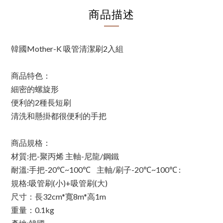
商品描述
韓國Mother-K 吸管清潔刷2入組
商品特色：
細密的螺旋形
便利的2種長短刷
清洗和懸掛都很便利的手把
商品規格：
材質:把-聚丙烯 主軸-尼龍/鋼鐵
耐溫:手把-20℃~100℃    主軸/刷子-20℃~100℃ :
規格:吸管刷(小)+吸管刷(大)
尺寸：長32cm*寬8m*高1m
重量：0.1kg