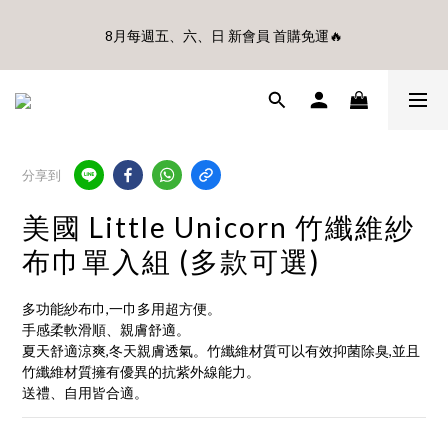
🎊8月底前、首購滿$3500贈UBMOM透明防水提袋 滿$6500贈
8月每週五、六、日 新會員 首購免運🔥
Disney輕量摺疊椅(不累贈)🎊
🎊8月底前、首購滿$3500贈UBMOM透明防水提袋 滿$6500贈
Disney輕量摺疊椅(不累贈)🎊
分享到
美國 Little Unicorn 竹纖維紗
布巾單入組 (多款可選)
多功能紗布巾,一巾多用超方便。
手感柔軟滑順、親膚舒適。
夏天舒適涼爽,冬天親膚透氣。竹纖維材質可以有效抑菌除臭,並且
竹纖維材質擁有優異的抗紫外線能力。
送禮、自用皆合適。