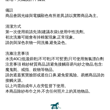
備註
商品會因光線與電腦顯色有所差異,請以實際商品為主。
清潔方式
第一次使用前請先清(建議衣袋),使用中性洗劑。
初次洗滌可能會有掉棉絮現象,正常現象。
請勿與深色衣物一同洗滌,避免染色。
洗滌注意事項
水洗40C|低溫烘乾|不可乾|不可熨燙|只可使用無氯漂白劑
注意事項 棉紗材質商品,請避免接觸容易勾紗之物品,包含:
魔鬼氈、戒指、銳物等物品。
請勿遮蓋賓寶臉部或遮住口鼻,避免窒風險。易燃商品請勿
接觸火源。
以上均需由成年人在旁監督下使用。
本商品除紗布巾之外,不含任何照片上的其他物品。