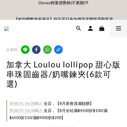
🎊8月底前、首購滿$3500贈UBMOM透明防水提袋 滿$6500贈
Disney輕量摺疊椅(不累贈)🎊
【村却國際溫泉酒店】指定平日免加價升等雙面景觀客房
8月每週五、六、日 新會員 首購免運🔥
分享到
🎊8月底前、首購滿$3500贈UBMOM透明防水提袋 滿$6500贈
Disney輕量摺疊椅(不累贈)🎊
加拿大 Loulou lollipop 甜心版
串珠固齒器/奶嘴鍊夾(6款可
選)
至
08/31 16:00
截止
全店，【8月新會員滿額贈】
至
08/31 16:00
截止
全店，【8月全站滿$4500折$100/滿
$6500折150/滿$9000折$200】