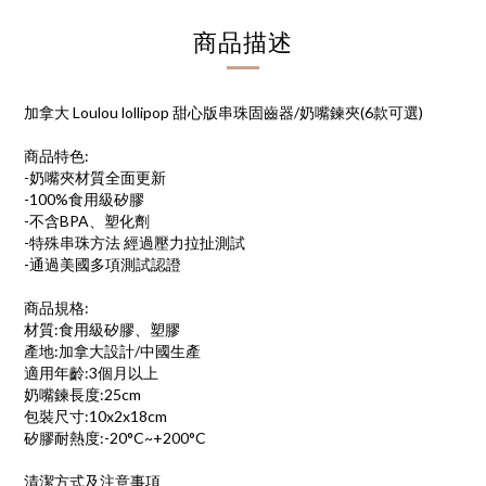
商品描述
加拿大 Loulou lollipop 甜心版串珠固齒器/奶嘴鍊夾(6款可選)
商品特色:
-奶嘴夾材質全面更新
-100%食用級矽膠
-不含BPA、塑化劑
-特殊串珠方法 經過壓力拉扯測試
-通過美國多項測試認證
商品規格:
材質:食用級矽膠、塑膠
產地:加拿大設計/中國生產
適用年齡:3個月以上
奶嘴鍊長度:25cm
包裝尺寸:10x2x18cm
矽膠耐熱度:-20°C~+200°C
清潔方式及注意事項