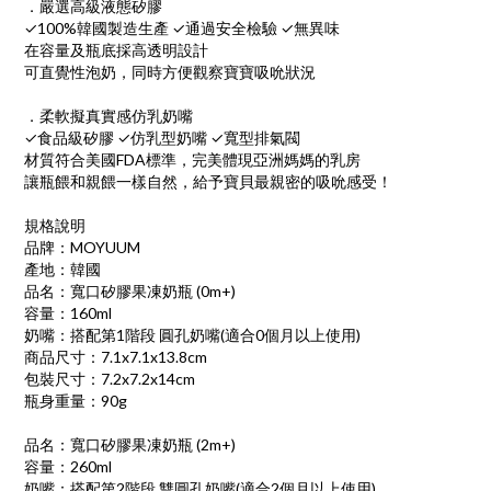
．嚴選高級液態矽膠
✓100%韓國製造生產 ✓通過安全檢驗 ✓無異味
在容量及瓶底採高透明設計
可直覺性泡奶，同時方便觀察寶寶吸吮狀況
．柔軟擬真實感仿乳奶嘴
✓食品級矽膠 ✓仿乳型奶嘴 ✓寬型排氣閥
材質符合美國FDA標準，完美體現亞洲媽媽的乳房
讓瓶餵和親餵一樣自然，給予寶貝最親密的吸吮感受！
規格說明
品牌：MOYUUM
產地：韓國
品名：寬口矽膠果凍奶瓶 (0m+)
容量：160ml
奶嘴：搭配第1階段 圓孔奶嘴(適合0個月以上使用)
商品尺寸：7.1x7.1x13.8cm
包裝尺寸：7.2x7.2x14cm
瓶身重量：90g
品名：寬口矽膠果凍奶瓶 (2m+)
容量：260ml
奶嘴：搭配第2階段 雙圓孔奶嘴(適合2個月以上使用)