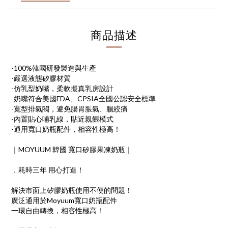
商品描述
-100%韓國研發製造與生產
-嚴選液態矽膠材質
-仿乳型奶嘴，柔軟擬真乳房設計
-奶嘴符合美國FDA、CPSIA全國公認安全標準
-寬型排氣閥，避免腸胃脹氣、腸絞痛
-內置貼心哺乳線，貼近親餵模式
-通用寬口奶瓶配件，相容性極高！
｜MOYUUM 韓國 寬口矽膠果凍奶瓶｜
．耗時三年 用心打造！
解決市面上矽膠奶瓶使用不便的問題！
廣泛通用於Moyuum寬口奶瓶配件
一環自由轉換，相容性極高！