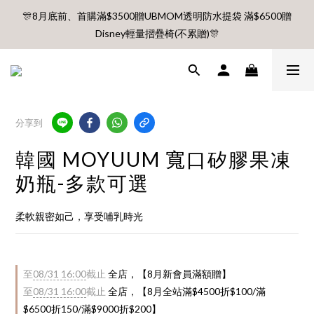
🎊8月底前、首購滿$3500贈UBMOM透明防水提袋 滿$6500贈
🎊8月底前、首購滿$3500贈UBMOM透明防水提袋 滿$6500贈
Disney輕量摺疊椅(不累贈)🎊
Disney輕量摺疊椅(不累贈)🎊
【村却國際溫泉酒店】指定平日免加價升等雙面景觀客房
8月每週五、六、日 新會員 首購免運🔥
分享到
🎊8月底前、首購滿$3500贈UBMOM透明防水提袋 滿$6500贈
韓國 MOYUUM 寬口矽膠果凍
Disney輕量摺疊椅(不累贈)🎊
奶瓶-多款可選
柔軟親密如己，享受哺乳時光
至
08/31 16:00
截止
全店，【8月新會員滿額贈】
至
08/31 16:00
截止
全店，【8月全站滿$4500折$100/滿
$6500折150/滿$9000折$200】