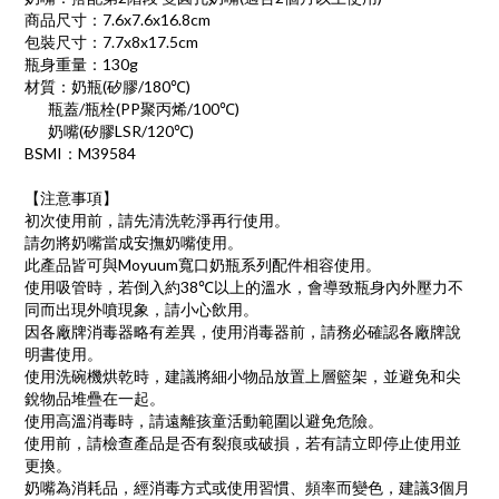
商品尺寸：7.6x7.6x16.8cm
包裝尺寸：7.7x8x17.5cm
瓶身重量：130g
材質：奶瓶(矽膠/180℃)
瓶蓋/瓶栓(PP聚丙烯/100℃)
奶嘴(矽膠LSR/120℃)
BSMI：M39584
【注意事項】
初次使用前，請先清洗乾淨再行使用。
請勿將奶嘴當成安撫奶嘴使用。
此產品皆可與Moyuum寬口奶瓶系列配件相容使用。
使用吸管時，若倒入約38℃以上的溫水，會導致瓶身內外壓力不
同而出現外噴現象，請小心飲用。
因各廠牌消毒器略有差異，使用消毒器前，請務必確認各廠牌說
明書使用。
使用洗碗機烘乾時，建議將細小物品放置上層籃架，並避免和尖
銳物品堆疊在一起。
使用高溫消毒時，請遠離孩童活動範圍以避免危險。
使用前，請檢查產品是否有裂痕或破損，若有請立即停止使用並
更換。
奶嘴為消耗品，經消毒方式或使用習慣、頻率而變色，建議3個月