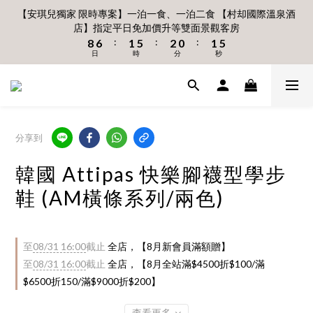
6
6
7
8
7
7
0
3
3
0
3
8
3
7
4
2
3
7
1
1
2
6
3
2
2
6
【安琪兒獨家 限時專案】一泊一食、一泊二食 【村却國際溫泉酒
8月 新會員 首購免運🔥
5
5
6
7
6
6
2
2
2
9
7
2
6
3
1
2
6
店】指定平日免加價升等雙面景觀客房
:
:
:
0
0
1
5
2
1
1
5
4
4
5
9
6
5
5
9
立即下單
1
1
1
日
時
分
秒
:
:
:
8
6
1
5
2
0
1
5
0
4
1
0
0
4
3
3
4
8
5
4
4
8
0
日
0
時
分
0
秒
7
5
0
4
1
0
4
3
0
3
2
2
3
7
4
3
3
7
6
4
3
0
3
2
2
1
1
2
6
3
2
2
6
8月 新會員 首購免運🔥
5
3
2
2
1
1
:
:
:
0
0
1
5
2
1
1
5
立即下單
4
2
1
1
日
時
0
分
秒
0
0
4
1
0
0
4
3
1
0
0
3
0
3
2
0
分享到
2
2
1
1
1
0
韓國 Attipas 快樂腳襪型學步
0
0
鞋 (AM橫條系列/兩色)
至
08/31 16:00
截止
全店，【8月新會員滿額贈】
至
08/31 16:00
截止
全店，【8月全站滿$4500折$100/滿
$6500折150/滿$9000折$200】
查看更多