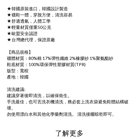
★韓國原裝進口，韓國設計製造
★襪鞋一體，穿脫方便，清洗容易
★舒適透氣，人體工學
★輕量材質僅重50公克
★歐盟安全認證
★台灣總代理，保證原廠
【商品規格】
襪體材質：80%棉 17%彈性纖維 2%橡膠紗 1%聚氨酯紗
鞋底材質：100%環保彈性塑膠材質(TPR)
版型：寬楦
產地：韓國
清洗建議:
建議穿著後即清洗，以確保衛生。
手洗最佳，也可丟洗衣機清洗，務必套上洗衣袋避免鞋體結構破
壞。
勿使用漂白水和其他化學藥劑清洗。 清洗後曬晾乾即可。
了解更多