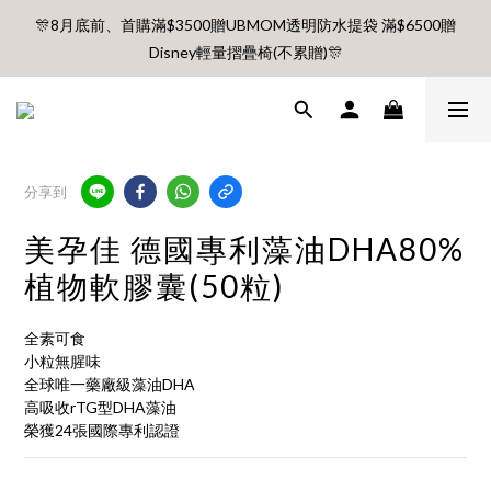
🎊8月底前、首購滿$3500贈UBMOM透明防水提袋 滿$6500贈
🎊8月底前、首購滿$3500贈UBMOM透明防水提袋 滿$6500贈
Disney輕量摺疊椅(不累贈)🎊
Disney輕量摺疊椅(不累贈)🎊
【村却國際溫泉酒店】指定平日免加價升等雙面景觀客房
8月每週五、六、日 新會員 首購免運🔥
分享到
🎊8月底前、首購滿$3500贈UBMOM透明防水提袋 滿$6500贈
美孕佳 德國專利藻油DHA80%
Disney輕量摺疊椅(不累贈)🎊
植物軟膠囊(50粒)
全素可食
小粒無腥味
全球唯一藥廠級藻油DHA
高吸收rTG型DHA藻油
榮獲24張國際專利認證