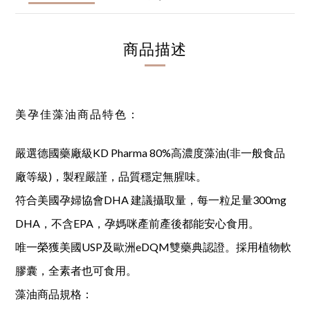
商品描述
美孕佳藻油商品特色：
嚴選德國藥廠級KD Pharma 80%高濃度藻油(非一般食品
廠等級)，製程嚴謹，品質穩定無腥味。
符合美國孕婦協會DHA 建議攝取量，每一粒足量300mg
DHA，不含EPA，孕媽咪產前產後都能安心食用。
唯一榮獲美國USP及歐洲eDQM雙藥典認證。採用植物軟
膠囊，全素者也可食用。
藻油商品規格：