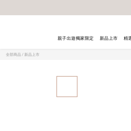
🎊8/1 - 8/31 首購滿$3500贈
【安琪兒獨家 限時專案】一泊
親子出遊獨家限定
新品上市
精
全部商品
/
新品上市