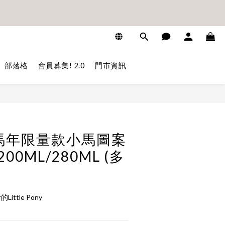
2
6
6
5
5
4
7
8
1
5
5
9
4
4
3
6
7
9
:
:
0
4
4
立即下單
8
3
3
2
5
6
8
分
秒
3
3
9
7
2
2
1
4
5
7
2
2
9
:
:
:
8
6
1
1
0
3
4
6
1
1
8
日
時
分
秒
7
5
0
0
2
3
5
部落格
會員募集! 2.0
門市資訊
0
0
7
6
4
1
2
4
6
5
3
0
1
3
5
4
2
0
2
4
立即購買
3
1
1
3
2
0
0
2
1
1
 馬年限量款小馬圖案
0
0
00ML/280ML (多
ttle Pony 