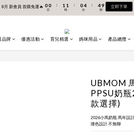
4
7
3
3
8
日
時
分
秒
0
0
3
3
6
6
7
7
6
9
:
:
:
0
0
1
1
0
4
4
3
6
2
2
8月 新會員 首購免運🔥
立即下單
7
2
2
5
5
6
6
5
9
9
8
日
時
分
秒
:
0
0
3
3
2
5
1
1
UBMOM透明防水提袋 滿$6500贈Disney輕量摺疊椅 (不累贈)🎊
6
1
1
4
4
5
5
4
8
8
7
日
時
2
2
1
4
0
0
5
0
0
3
3
4
4
3
7
7
6
1
1
0
3
4
一食、一泊二食 【村却國際溫泉酒店】指定平日免加價升等雙面景觀客房
2
2
3
3
2
6
6
5
0
0
2
3
1
1
2
2
1
5
5
4
選品牌
優惠活動
育兒精選
媽咪用品
產品總攬
1
2
9
:
:
:
0
0
1
1
0
4
4
3
8月 新會員 首購免運🔥
立即下單
0
1
8
日
時
分
秒
0
0
3
3
2
0
7
2
2
1
6
1
1
0
5
0
0
4
UBMOM
3
2
PPSU奶瓶2
1
款選擇)
0
2026小馬奶瓶 馬年設計的Li
撞色設計 不無聊