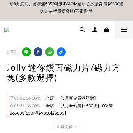
Disney輕量摺疊椅(不累贈)🎊
🎊8月底前、首購滿$3500贈UBMOM透明防水提袋 滿$6500贈
Disney輕量摺疊椅(不累贈)🎊
【村却國際溫泉酒店】指定平日免加價升等雙面景觀客房
8月每週五、六、日 新會員 首購免運🔥
分享到
🎊8月底前、首購滿$3500贈UBMOM透明防水提袋 滿$6500贈
Disney輕量摺疊椅(不累贈)🎊
Jolly 迷你鑽面磁力片/磁力方
塊(多款選擇)
至
08/31 16:00
截止
全店，【8月新會員滿額贈】
至
08/31 16:00
截止
全店，【8月全站滿$4500折$100/滿
$6500折150/滿$9000折$200】
查看更多