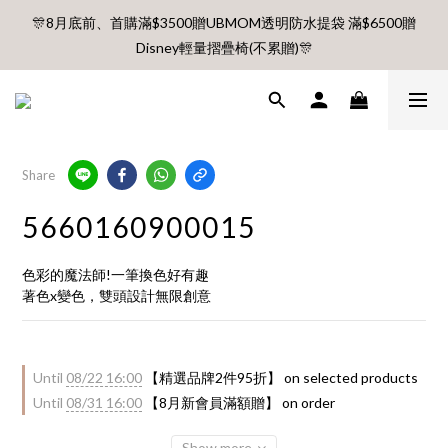
🎊8月底前、首購滿$3500贈UBMOM透明防水提袋 滿$6500贈
🎊8月底前、首購滿$3500贈UBMOM透明防水提袋 滿$6500贈
Disney輕量摺疊椅(不累贈)🎊
Disney輕量摺疊椅(不累贈)🎊
【村却國際溫泉酒店】指定平日免加價升等雙面景觀客房
8月每週五、六、日 新會員 首購免運🔥
Share
5660160900015
🎊8月底前、首購滿$3500贈UBMOM透明防水提袋 滿$6500贈
Disney輕量摺疊椅(不累贈)🎊
色彩的魔法師!一筆換色好有趣
著色x變色，雙頭設計無限創意
Until
08/22 16:00
【精選品牌2件95折】 on selected products
Until
08/31 16:00
【8月新會員滿額贈】 on order
Show more